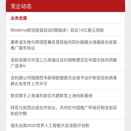
竞企动态
业务发展
Moderna新冠疫苗启动3期临床！获近10亿美元资助
康希诺生物与辉瑞签署有望获批的四价脑膜炎球菌结合疫苗
推广服务协议
诺和诺德与华润三九将通过合约销售模式在中国大陆共同推
广诺泽®
吉利德公司瑞德西韦获得欧盟委员会授予治疗新型冠状病毒
肺炎有条件上市许可
默克携手上海浦东新区共建默克上海创新基地
拜耳与凯西达成合作协议，共同在中国推广呼吸药物宝丽亚
和启尔畅
强生出席2020世界人工智能大会谈医疗创新