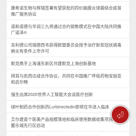
康希诺生物与辉瑞签署有望获批的四价脑膜炎球菌结合疫苗
推广服务协议
诺和诺德与华润三九将通过合约销售模式在中国大陆共同推
广诺泽®
吉利德公司瑞德西韦获得欧盟委员会授予治疗新型冠状病毒
肺炎有条件上市许可
默克携手上海浦东新区共建默克上海创新基地
拜耳与凯西达成合作协议，共同在中国推广呼吸药物宝丽亚
和启尔畅
强生出席2020世界人工智能大会谈医疗创新
绿叶制药合作创新药Lurbinectedin即将在华进入临床
⏎
艾尔建首个医美产品规模落地和临床使用数据收集项目在博
鳌乐城先行区启动