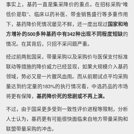
事实上，基药一直是集采降价的重点。在招标采购“唯
低价是取”、临床以药补医、带金销售盛行等多重作用
下，基药降价死情况屡见不鲜，还一度出现过
国家和地
方增补的500多种基药中有342种出现不同程度短缺
的
情况。在其背后，只招不采问题严重。
经过前两批国采，带量采购以及采购价与医保支付标准
联动等措施的降价威力已经显现，如果大规模介入基药
领域，势必又是一片腥风血雨。而从前期试点平均采购
量达到约定量的183%的执行情况看，中选药品的市场
将更有保障，
基药降价死的悲剧或不再上演。
不过，由于国采更多受到一致性评价进程等限制，分析
人士认为，基药更有可能很快面临来自地方带量采购和
联盟带量采购的冲击。