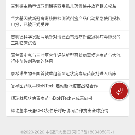
吉利德主动申请取消瑞德西韦孤儿药资格并放弃相关权益
华大基因就新冠病毒核酸检测试剂盒产品启动紧急使用授权
申报，已被正式受理
吉利德科学发起两项针对瑞德西韦治疗新型冠状病毒肺炎的
三期临床试验
葛兰素史克与三叶草合作评估新型冠状病毒候选疫苗与大流
行疫苗佐剂系统的联用
康希诺生物全国首款重组新型冠状病毒疫苗获批进入临床
复星医药联手BioNTech 启动新冠疫苗战略合作
⏎
辉瑞就冠状病毒疫苗与BioNTech达成意向书
辉瑞董事长兼CEO艾伯乐呼吁协同合作抗击全球疫情
©2020-2026 中国远大集团
京ICP备18034056号-1