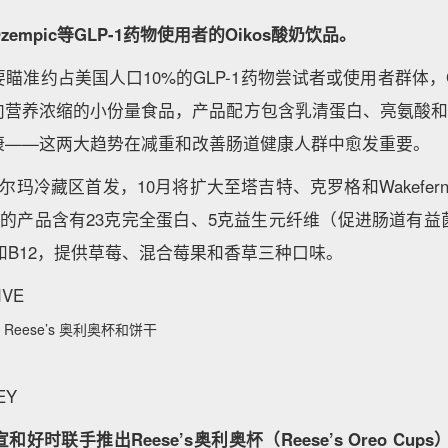
empic等GLP-1药物使用者的Oikos酸奶饮品。
瞄准约占美国人口10%的GLP-1药物尝试者或使用者群体，G
向营养浓缩的小份量食品，产品配方包含乳清蛋白、亮氨酸和
康——这两大趋势在减重和改善肠道健康人群中愈发重要。
on将在沃尔玛冷藏区首发，10月将扩大至塔吉特、克罗格和Wakefe
）的产品含有23克完全蛋白、5克益生元纤维（促进肠道有
和B12，提供草莓、混合莓果和香草三种口味。
VE
eese’s 奥利奥杯和饼干
EY
好时联手推出Reese’s奥利奥杯（Reese’s Oreo Cups）