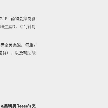
LP-1药物会抑制食
维生素D，专门针对
rn等全美渠道。每瓶7
益菌群），以及帮助能
&奥利奥Reese’s夹