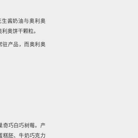
s花生酱奶油与奥利奥
合奥利奥饼干颗粒。
的常驻产品，而奥利奥
巢奇巧白巧树莓。产
蛋糕胚、牛奶巧克力