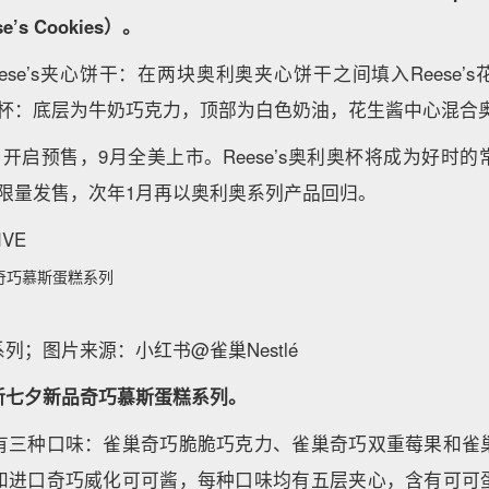
e’s Cookies）。
ese’s夹心饼干：在两块奥利奥夹心饼干之间填入Reese’
奥利奥杯：底层为牛奶巧克力，顶部为白色奶油，花生酱中心混
日开启预售，9月全美上市。Reese’s奥利奥杯将成为好时
饼干为限量发售，次年1月再以奥利奥系列产品回归。
VE
奇巧慕斯蛋糕系列
列；图片来源：小红书@雀巢Nestlé
新七夕新品奇巧慕斯蛋糕系列。
有三种口味：雀巢奇巧脆脆巧克力、雀巢奇巧双重莓果和雀
和进口奇巧威化可可酱，每种口味均有五层夹心，含有可可