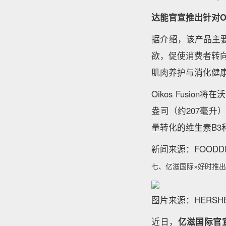
达能官宣推出针对Oz
据介绍，该产品主要
欲，促使消费者转
肌肉养护与消化健
Oikos Fusi
盎司（约207毫升
量转化的维生素B3
新闻来源：FOODDI
七、亿滋国际×好时推出 R
图片来源：HERSH
近日，
亿滋国际官宣和