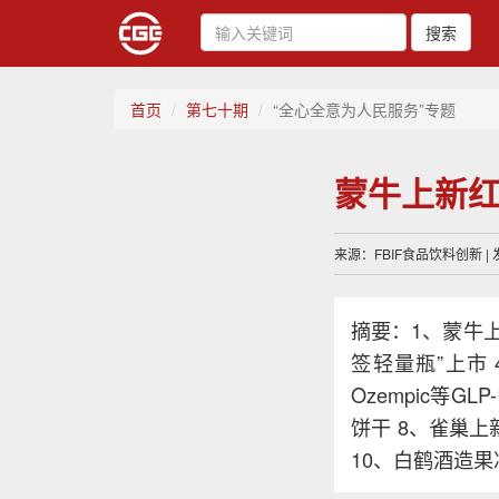
搜索
首页
第七十期
“全心全意为人民服务”专题
蒙牛上新
来源：FBIF食品饮料创新 | 发
摘要：1、蒙牛
签轻量瓶”上市
Ozempic等G
饼干 8、雀巢
10、白鹤酒造果