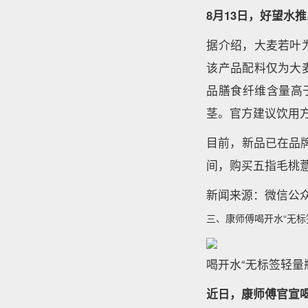
8月13日，好望水
据介绍，大麦若叶
该产品配料仅为大
品膳食纤维含量高于
茎。官方建议饮用方
目前，新品已在品牌
间，购买五指毛桃薏
新闻来源：微信公众号@
三、康师傅喝开水“无标
喝开水“无标签轻量
近日，康师傅官宣喝