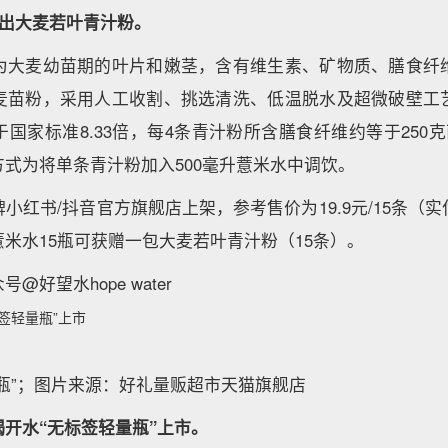
推出大麦若叶青汁粉。
为大麦幼苗期的叶片和嫩茎，含有维生素、矿物质、膳食纤
麦苗粉，采用人工收割、挑选清洗、低温脱水及超微破壁工
国家标准8.33倍，每4条青汁粉所含膳食纤维约等于250克
式为将单条青汁粉加入500毫升薏米水中调饮。
小红书/抖音官方旗舰店上架，参考售价为19.9元/15条（
米水15瓶可获赠一包大麦若叶青汁粉（15条）。
好望水hope water
签轻量瓶”上市
瓶”；图片来源：好礼量贩超市天猫旗舰店
开水“无标签轻量瓶”上市。