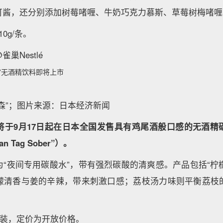
可酱，还分别添加树莓啫喱、牛奶巧克力慕斯、草莓树梅啫喱
0g/条。
巢Nestlé
”无酒精饮料即将上市
森”；图片来源：日本经济新闻
将于9月17日起在日本全国发售具有鸡尾酒般口感的无酒精碳
san Tag Sober”）。
“夜间专用碳酸水”，带有强烈碳酸的清爽感。产品包括“柠檬
檬清香与姜的辛辣，带来刺激口感；荔枝汤力味则平衡荔枝
l罐装，定价为开放价格。