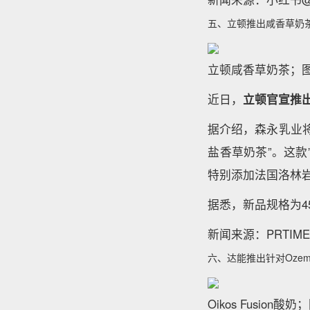
五、立顿推出咸香草奶
立顿咸香草奶茶；图片
近日，
立顿官宣推
据介绍，森永乳业将
盐香草奶茶”。这
特别添加法国洛林
据悉，新品规格为4
新闻来源：PRTIME
六、达能推出针对Ozemp
Oikos Fusion酸