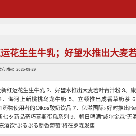
红运花生生牛乳；好望水推出大麦
布时间：2025-08-29
上新红运花生生牛乳 2、好望水推出大麦若叶青汁粉 3、康
 4、海河上新桃桃乌龙牛奶 5、立顿推出咸香草奶茶 
LP-1药物使用者的Oikos酸奶饮品 7、亿滋国际×好时推出Re
上新七夕新品奇巧慕斯蛋糕系列 9、朝日啤酒“威尔金森”无
冻酒饮“ぷるぷる麝香葡萄”将在罗森发售