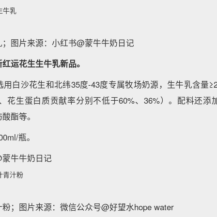
生牛乳
乳；图片来源：小红书@蒙牛牛奶日记
新红运花生生牛乳新品。
用白沙花生和北纬35度-43度专属牧场奶源，生牛乳含量≥
乳、花生蛋白质贡献率分别不低于60%、36%）。配料还
肪酸酯等。
0ml/瓶。
@蒙牛牛奶日记
叶青汁粉
；图片来源：微信公众号@好望水hope water