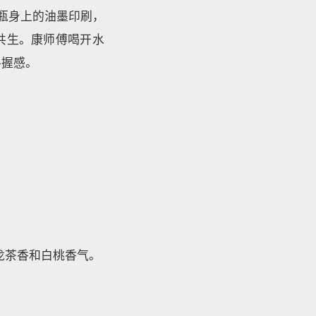
瓶身上的油墨印刷，
共生。康师傅喝开水
手握感。
龙茶香和白桃香气。