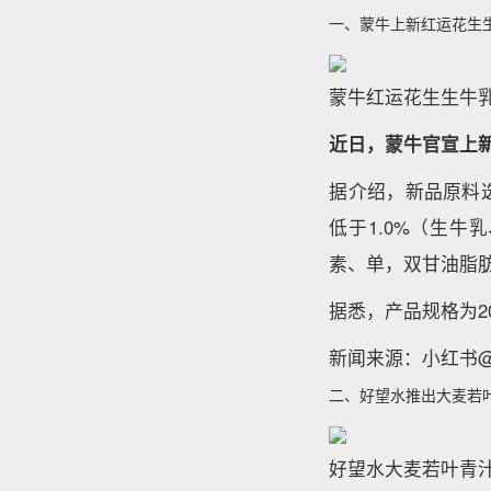
一、蒙牛上新红运花生
蒙牛红运花生生牛
近日，蒙牛官宣上
据介绍，新品原料选
低于1.0%（生牛
素、单，双甘油脂
据悉，产品规格为20
新闻来源：小红书
二、好望水推出大麦若
好望水大麦若叶青汁粉