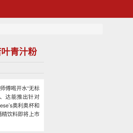
若叶青汁粉
师傅喝开水“无标
6、达能推出针对
ese’s奥利奥杯和
酒精饮料即将上市