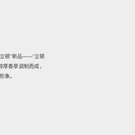
立顿”新品——”立顿
醇厚香草调制而成，
形象。