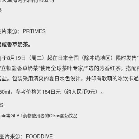
茶
来源：PRTIMES
出咸香草奶茶。
于8月19日（周二）起在日本全国（除冲绳地区）限时发售”
款”立顿盐香草奶茶”使用全球茶叶专家严选的芳香红茶，搭配
岩盐。包装采用清爽的夏日水色设计，并印有软萌的冰饮卡通
50ml，参考价格为184日元（约人民币9元）。
S
ic等GLP-1药物使用者的Oikos酸奶饮品
奶；图片来源：FOODDIVE