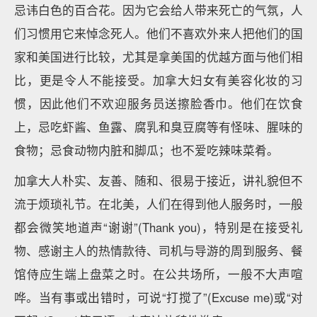
忌讳白色的百合花。因为它会给人带来死亡的气氛，人
们习惯用它来悼念死人。他们不喜欢外来人把他们的国
家和美国进行比较，尤其是拿美国的优越方面与他们相
比，更是令人不能接受。加拿大妇女有美容化妆的习
惯，因此他们不欢迎服务员送擦脸香巾。他们在饮食
上，忌吃虾酱、鱼露、腐乳和臭豆腐等有怪味、腥味的
食物；忌食动物内脏和脚瓜；也不爱吃辣味菜肴。
加拿大人朴实、友善、随和、很易于接近，讲礼貌但不
流于烦琐礼节。在北美，人们在得到他人服务时，一般
都会微笑地道声“谢谢”(Thank you)，特别是在接受礼
物、感谢主人的热情款待、司机与导游的周到服务、餐
馆侍应生端上盘菜之时。在公共场所，一般不大声喧
哗。当有事或出错时，可说“打搅了”(Excuse me)或“对