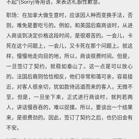
不起”(Sorry)等用语，来表达礼貌性歉意。
职场：在加拿大做生意时，应该因人种而变换手法，否
则，难免是要吃亏的。例如，和英国后裔商谈时，从进
入商谈到决定价格这段时间，是很艰苦的。一会儿，卡
死在这个问题上，一会儿，又卡死在那个问题上。就这
样，慢慢地走向目的地，所以，商谈很费时间。但是，
一旦签订了契约，就稳如泰山了。这一点是可以放心
的。法国后裔则恰恰相反，他们非常和蔼可亲，容易接
近，对客人很亲切，犹如款待远道而来的客人，无微不
至。但是，一旦坐下来，正式进行商谈时，就判若两
人，讲话慢吞吞的，难以捉摸。所以，要谈出一个结果
来，是很费劲的。因此，签订了契约之后，也仍旧会有
不安。