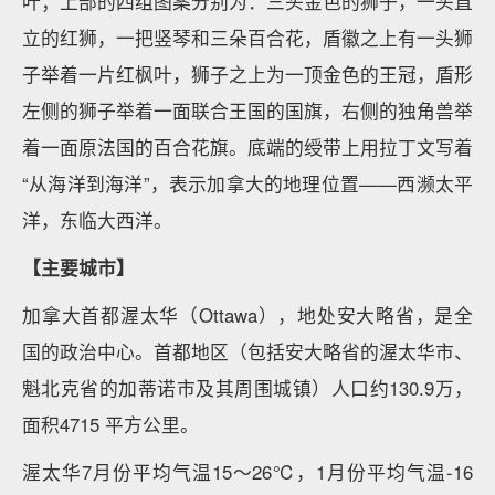
叶；上部的四组图案分别为：三头金色的狮子，一头直
立的红狮，一把竖琴和三朵百合花，盾徽之上有一头狮
子举着一片红枫叶，狮子之上为一顶金色的王冠，盾形
左侧的狮子举着一面联合王国的国旗，右侧的独角兽举
着一面原法国的百合花旗。底端的绶带上用拉丁文写着
“从海洋到海洋”，表示加拿大的地理位置——西濒太平
洋，东临大西洋。
【主要城市】
加拿大首都渥太华（Ottawa），地处安大略省，是全
国的政治中心。首都地区（包括安大略省的渥太华市、
魁北克省的加蒂诺市及其周围城镇）人口约130.9万，
面积4715 平方公里。
渥太华7月份平均气温15～26℃，1月份平均气温-16