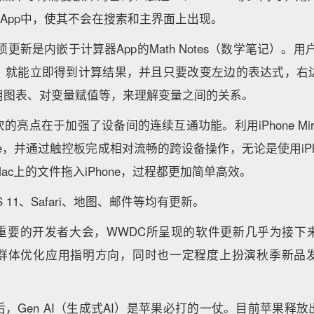
的App中，使其不会在搜索和主界面上出现。
项更新是内嵌于计算器App的Math Notes（数学笔记）。用户只需用
，就能立即得到计算结果，并且只要改变左边的表达式，右
用图表、对变量赋值等，来理解变量之间的关系。
ia此次的亮点在于加强了设备间的连续互通功能。利用iPhone Mir
one，并通过触控板完成相对流畅的跨设备操作，无论是使用iPh
ac上的文件拖入iPhone，过程都更加简单高效。
S 11、Safari、地图、邮件等均有更新。
重要的开发者大会，WWDC所呈现的软件更新几乎为接下
群体优化应用指明方向，同时也一定程度上扮演秋季新品
，Gen AI（生成式AI）是苹果必打的一仗。目前苹果释