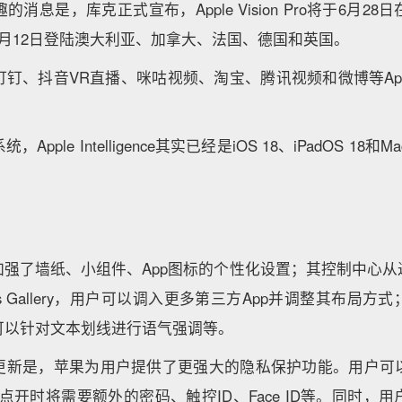
消息是，库克正式宣布，Apple Vision Pro将于6月2
月12日登陆澳大利亚、加拿大、法国、德国和英国。
钉钉、抖音VR直播、咪咕视频、淘宝、腾讯视频和微博等Ap
ple Intelligence其实已经是iOS 18、iPadOS 18和Ma
再次加强了墙纸、小组件、App图标的个性化设置；其控制中心
ls Gallery，用户可以调入更多第三方App并调整其布局方式；
可以针对文本划线进行语气强调等。
趣的更新是，苹果为用户提供了更强大的隐私保护功能。用户
他人点开时将需要额外的密码、触控ID、Face ID等。同时，