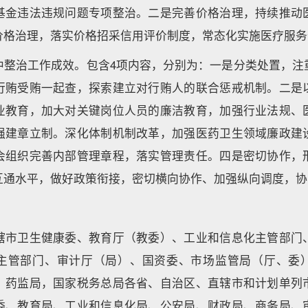
基金违法违规问题专项整治。二是完善价格治理，持续推动
价格治理，落实价格招采信用评价制度，常态化实施医疗服务
中整治工作成效。包含4项内容，分别为：一是分类处置，注
行贿受贿一起查，探索建立对行贿人的联合惩戒机制。二是
业教育，加大对关键岗位人员的廉洁教育，加强行业法规、
强建章立制。深化体制机制改革，加强医药卫生领域廉政建
会组织完善内部管理章程，落实管理责任。四是密切协作，
互通水平，做好政策衔接，密切横向协作、加强纵向调度，协
辖市卫生健康委、教育厅（教委）、工业和信息化主管部门
主管部门、审计厅（局）、国资委、市场监管局（厅、委
、药监局，国家税务总局各省、自治区、直辖市和计划单列
委、教育局、工业和信息化局、公安局、财政局、商务局、