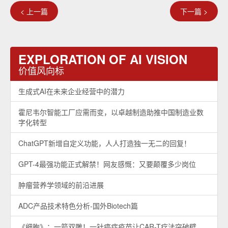
< 上一篇
下一篇 >
EXPLORATION OF AI VISION
价值风向标
生成式AI在未来企业经营中的潜力
霍尼韦尔智能工厂应需而变，以卓越制造助推中国制造业数
字化转型
ChatGPT新增自定义功能，人人打造独一无二的回复！
GPT-4最强功能正式解禁！网友感慨：又要颠覆多少岗位
肿瘤营养学领域的前沿进展
ADC产品技术特色分析-国外Biotech篇
《细胞》：一箭双雕！一针癌症疫苗让CAR-T疗法突破壁