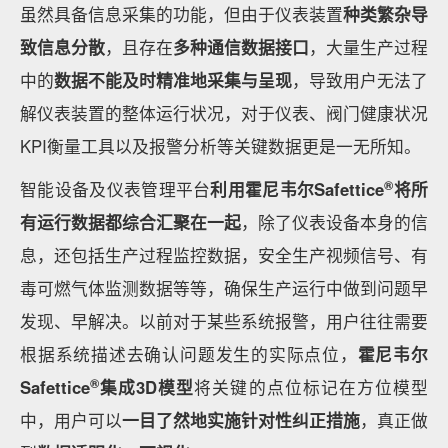
虽然具备信息采集的功能，但由于仪表装置
种类繁杂导
致信息分散
，且存在
多种通信数据接口
，大量生产过程
中的
数据不能及时精准地采集与呈现
，导致用户无法了
解仪表装置的整体运行状况，对于仪表、阀门健康状况
KPI衡量工具以及报警分析等关键数据更是一无所知。
®
智能设备及仪表管理平台
利用霍尼韦尔Safettice
将所
有运行数据都综合汇聚在一起
，除了仪表设备本身的信
息，还包括生产过程监控数据，安全生产视频信号、有
毒可燃气体监测数据等等，确保生产运行中做到问题早
发现、早解决。以前对于某些系统报警，用户往往需要
根据系统描述去确认问题发生的实际点位，
霍尼韦尔
®
Safettice
集成3D模型
将关键的点位标记在方位模型
中，用户可以
一目了然地实施针对性纠正措施
，真正做