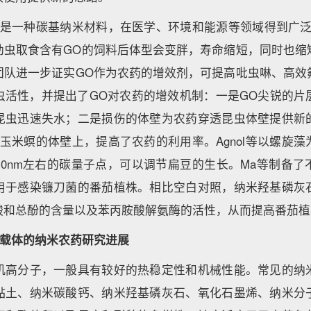
）是一种碳基纳米材料，在医学、环境和能源等领域得到广泛应
幼虫取食含有GO的饲料后体型会变胖，寿命缩短，同时也缩
团队进一步证实GO作为农药的增效剂，可提高吡虫啉、高效
虫活性，并提出了GO对农药的增效机制：一是GO尖锐的片
昆虫迅速失水；二是损伤的体壁为农药穿透昆虫体壁提供新
玉米螟的体壁上，提高了农药的利用率。Agnol等以螺旋
10nm左右的碳量子点，可以调节扁豆的生长。Ma等制备了
用于感染镰刀菌的番茄植株。相比空白对照，纳米羟基磷灰
酸和总酚的含量以及苯丙胺酸解氨酶的活性，从而提高番茄
合物载体的纳米农药研究进展
机高分子，一般具有较好的热稳定性和机械性能。常见的纳
黏土、纳米碳酸钙、纳米羟基磷灰石、氧化石墨烯、纳米分