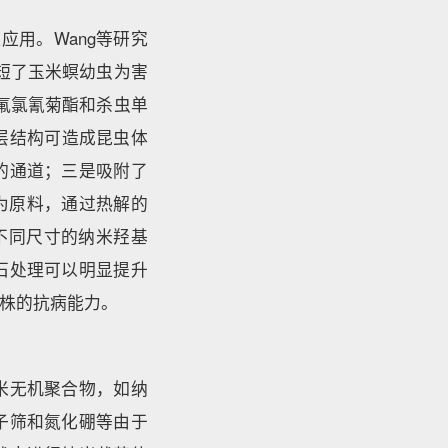
用。Wang等研究
短了玉米螟幼虫为害
氟氯氰菊酯和杀虫单
层结构可造成昆虫体
的通道；三是吸附了
藻为原料，通过热解的
不同尺寸的纳米羟基
石处理可以明显提升
植株的抗病能力。
米无机聚合物，如纳
子筛和氮化硼等由于