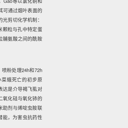
Gao等以氯化铜和
其可通过烟叶表面的
的光剪切化学机制：
米颗粒与孔中特定蛋
2位脯氨酸之间的酰胺
喷粉处理24h和72h
小菜蛾死亡的初步原
表达是介导褐飞虱对
二氧化硅与氧化铈的
米助剂与烯啶虫胺联
潜能，为害虫抗药性