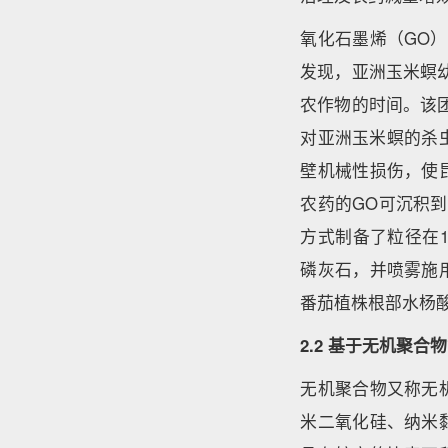
氧化石墨烯（GO
发现，亚洲玉米螟
农作物的时间。该
对亚洲玉米螟的杀
壁机械性损伤，使
农药的GO可沉积到
方式制备了粒径在
磷灰石，并喷雾施
番茄植株根部水杨
2.2 基于无机聚
无机聚合物又称无
米二氧化硅、纳米