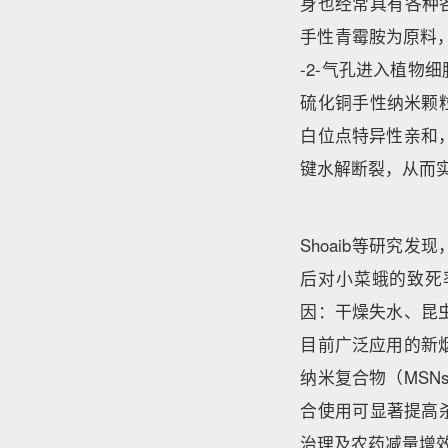
身也经常具有各种
手性青霉胺为原料
-2-气孔进入植
硫化铜手性纳米颗
白位点特异性亲和，
键水解断裂，从而
Shoaib等研究发
后对小菜蛾的致死
因：干燥失水、昆
目前广泛应用的新
纳米复合物（MSNs
合使用可显著提高
治理及农药减量增