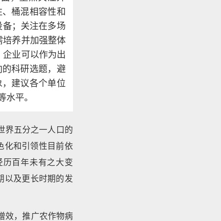
性、桶混相容性和
设备；关注在多场
需培养并加强整体
。企业可以作为出
向的科研选题，避
象，建议各个单位
等水平。
世界五分之一人口的
色化和引领性目前依
经历百年未有之大变
期以及更长时期的发
量增效，推广农作物病