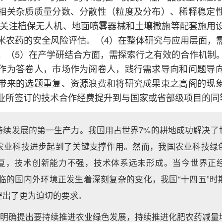
相关杂质质量分数、分散性（粒度及分布）、稀释稳定
；关注植保无人机、地面喷雾器械和土壤撒施等配套施用
米农药的安全风险评估。（4）在整体研究与应用层面，
。（5）在产学研结合方面，需探索行之有效的合作机制
作为答卷人，市场作为阅卷人，践行需求导向和问题导
带来的选题重复、资源浪费和将研究成果束之高阁的现
业所签订的技术合作经费提升到与国家或省部级项目的同
持续发展的第一生产力。我国用占世界7%的耕地成功解决了
农业科技进步起到了关键支撑作用。然而，我国农业科技绿
复，技术创新能力不强，技术体系远未形成。当今世界正
面临的国内外环境正发生着深刻复杂的变化，我国“十四五”时
提出了更为迫切的要求。
文件明确提出要持续推进农业绿色发展，持续推进化肥农药减