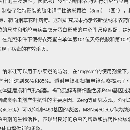
各样的生物活性，因此被广泛作为纳米农药进行研究与应用。
，制备了独特形貌的硫化铜手性纳米颗粒（3nm）（图1），
物细胞，靶向烟草花叶病毒。这项研究成果揭示该新型纳米农药
粒的尺寸和形貌与病毒衣壳蛋白形成的中心孔尺度匹配，纳
在光照条件下使得衣壳蛋白单体第101位天冬酰胺和第10
实现了病毒的有效杀灭。
2
现，纳米硅可以用于小菜蛾的防治。在1mg/cm
的使用剂量下，
率分别达到58%和85%。透射电镜和扫描电镜观察揭示了
虫体壁磨损和气孔堵塞。褐飞虱解毒酶细胞色素P450基因过
烟碱类杀虫剂产生抗性的主要原因。Zeng等研究发现，介孔
@CeO
）可以抑制P450基因的表达，MSNs@CeO
作为纳
2
2
杀虫剂的生物活性，表现出良好的杀虫剂增效和抗药性延缓
效使用提供新的思路。