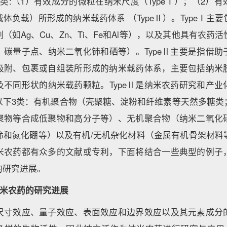
类:（1）有效成分的微粒在纳米尺度（TypeⅠ）；（2）
体负载）所形成的纳米载药体系 （TypeⅡ）。TypeⅠ主
（如Ag、Cu、Zn、Ti、Fe和Al等），以及其他具有农药
、碳量子点、纳米二氧化铈和硒等）。TypeⅡ主要是指借助
吸附、包裹或自组装所形成的纳米载药体系，主要包括纳米
及不同形状的纳米载药颗粒。TypeⅡ是纳米农药研究和产业
以下3类：有机聚合物（壳聚糖、淀粉和纤维素等天然多糖类
聚物等合成低聚物和高分子等）、无机聚合物（纳米二氧化
筛和氮化硼等）以及有机/无机杂化材料（金属有机骨架材料
米农药都有众多的文献或专利，下面将结合一些典型的例子
的研究进展。
为纳米农药的研究进展
尺寸效应、量子效应、表面效应和边界效应以及其元素成分