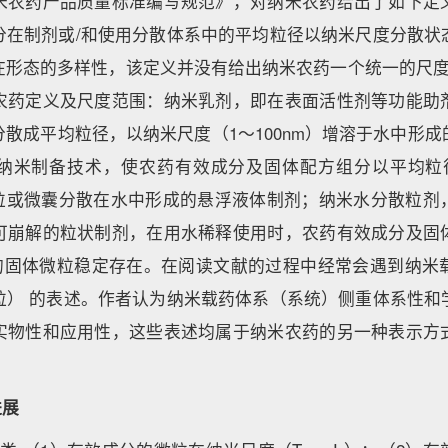
米农药产品质量标准编写规范》，对纳米农药给出了如下定
分在制剂或/和使用分散体系中的平均粒径以纳米尺度分散状
在形态的多样性，该定义并没有给出纳米农药一个统一的尺度
农药定义及尺度范围：纳米乳剂，即在表面活性剂等功能助
散成平均粒径，以纳米尺度（1～100nm）增溶于水中形
纳米制备技术，使农药有效成分及固体配方组分以平均粒
体微粒或微囊分散在水中形成的悬浮液体制剂；纳米水分散粒剂
可崩解的粒状制剂，在用水稀释使用时，农药有效成分及固
） 的固体微粒稳定存在。在阅读文献的过程中经常会遇到纳
粒） 的表述。作者认为纳米载药体系（系统）侧重体系性和
实物性和应用性，这些表述均属于纳米农药的另一种表示方
进展