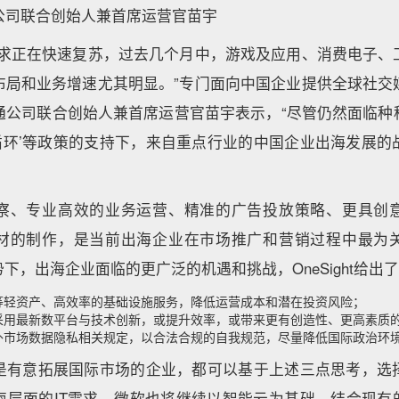
互通公司联合创始人兼首席运营官苗宇
需求正在快速复苏，过去几个月中，游戏及应用、消费电子、
布局和业务增速尤其明显。”专门面向中国企业提供全球社交
一网互通公司联合创始人兼首席运营官苗宇表示，“尽管仍然面临
双循环’等政策的支持下，来自重点行业的中国企业出海发展
察、专业高效的业务运营、精准的广告投放策略、更具创
材的制作，是当前出海企业在市场推广和营销过程中最为
下，出海企业面临的更广泛的机遇和挑战，OneSight给出
等轻资产、高效率的基础设施服务，降低运营成本和潜在投资风险；
采用最新数平台与技术创新，或提升效率，或带来更有创造性、更高素质
外市场数据隐私相关规定，以合法合规的自我规范，尽量降低国际政治环
是有意拓展国际市场的企业，都可以基于上述三点思考，选
海层面的IT需求。微软也将继续以智能云为基础，结合现有的