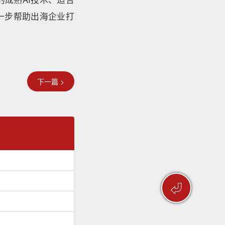
一步帮助出海企业打
下一篇 >
⏎