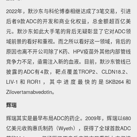
2022年，默沙东与科伦博泰相继达成了3笔交易，引进
后者9款ADC的开发和商业化权益，总金额超百亿美
元。默沙东如此大手笔的背后无疑彰显了它对ADC领
域前景的看好和重视。而之所以看好这一领域，背后的
原因也离不开公司除了K药、HPV疫苗外其他内部管线
竞争力不足，亟需注入新的血液。目前，默沙东管线已
披露的ADC有4款，靶点覆盖TROP2、CLDN18.2、
LIV-1和ROR1，其中进度最快的是SKB264和
Zilovertamabvedotin。
辉瑞
辉瑞其实是最早布局ADC的药企。2009年，辉瑞以680
亿美元收购惠氏制药（Wyeth），获得了全球首款ADC