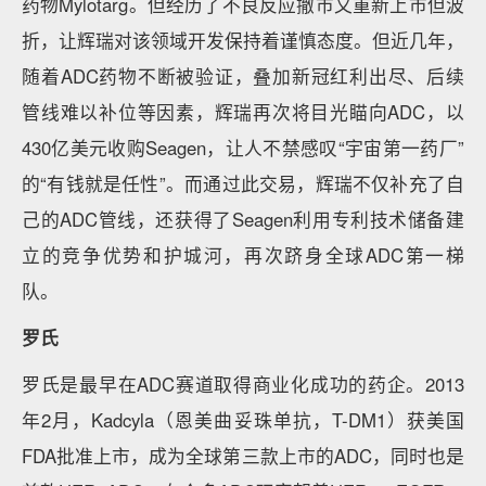
药物Mylotarg。但经历了不良反应撤市又重新上市但波
折，让辉瑞对该领域开发保持着谨慎态度。但近几年，
随着ADC药物不断被验证，叠加新冠红利出尽、后续
管线难以补位等因素，辉瑞再次将目光瞄向ADC，以
430亿美元收购Seagen，让人不禁感叹“宇宙第一药厂”
的“有钱就是任性”。而通过此交易，辉瑞不仅补充了自
己的ADC管线，还获得了Seagen利用专利技术储备建
立的竞争优势和护城河，再次跻身全球ADC第一梯
队。
罗氏
罗氏是最早在ADC赛道取得商业化成功的药企。2013
年2月，Kadcyla（恩美曲妥珠单抗，T-DM1）获美国
FDA批准上市，成为全球第三款上市的ADC，同时也是