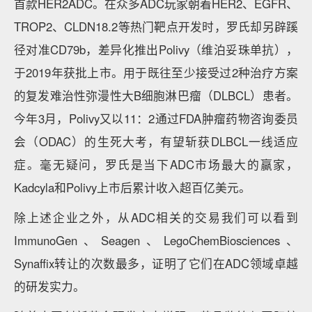
首款HER2ADC。在众多ADC玩家朝着HER2、EGFR、
TROP2、CLDN18.2等热门靶点开发时，罗氏却另辟蹊
径对准CD79b，差异化推出Polivy（维泊妥珠单抗），
于2019年获批上市。用于既往至少接受过2种治疗方案
的复发难治性弥漫性大B细胞淋巴瘤（DLBCL）患者。
今年3月，Polivy又以11：2通过FDA肿瘤药物咨询委员
会（ODAC）的生死大考，有望斩获DLBCL一线适应
症。毫无疑问，罗氏是当下ADC市场最大的赢家，
Kadcyla和Polivy上市后累计收入超百亿美元。
除上述企业之外，从ADC相关的交易我们可以看到
ImmunoGen、Seagen、LegoChemBiosciences、
Synaffix转让的次数最多，证明了它们在ADC领域卓越
的研发实力。