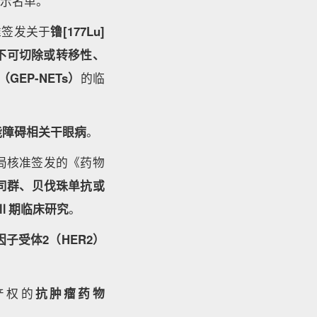
公示名单。
准签发关于
镥[177Lu]
不可切除或转移性、
EP-NETs）
的临
能障碍相关干眼病
。
局核准签发的《药物
维司群、贝伐珠单抗或
/Ⅱ期临床研究
。
子受体2（HER2）
产权的
抗肿瘤药物