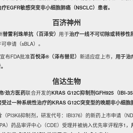
疗EGFR敏感突变非小细胞肺癌（NSCLC）患者。
百济神州
州
替雷利珠单抗（百泽安）
用于
治疗一线不可切除或转移性肝
可申请（sBLA）。
宣布FDA批准
百悦泽®（泽布替尼）
新适应症上市，
用于治
者。
信达生物
物/劲方医药
联合开发的
KRAS G12C抑制剂GFH925（IBI-3
受过一种系统性治疗的KRAS G12C突变型的晚期非小细胞
片
（PI3Kδ抑制剂，研发代号：IBI376）的新药上市申请（
PA）药品审评中心（CDE）受理并被纳入优先审评程序1，