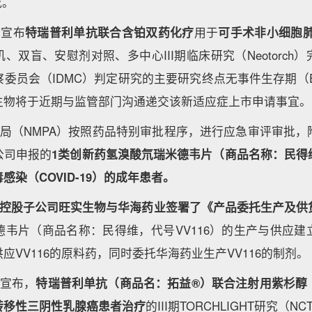
究。
物宣布
特瑞普利单抗联合含铂双药化疗
用于
可手术非小细胞肺
、双盲、安慰剂对照、多中心III期临床研究（Neotorch
委员会（IDMC）判定研究的主要研究终点无事件生存期（
生物将于近期与监管部门沟通递交该新适应症上市申请事宜。
监局（NMPA）按照药品特别审批程序，进行应急审评审批
公司申报的
1类创新药氢溴酸氘瑞米德韦片（商品名称：民得
感染（COVID-19）的成年患者。
控股子公司旺实生物与华海药业签署了《产品委托生产及供
德韦片（商品名称：民得维，代号VV116）的生产与供应建
应VV116的原料药，同时委托华海药业生产VV116的制剂。
物宣布，
特瑞普利单抗（商品名：拓益®）联合注射用紫杉醇
转移性三阴性乳腺癌患者治疗
的III期TORCHLIGHT研究（NCT