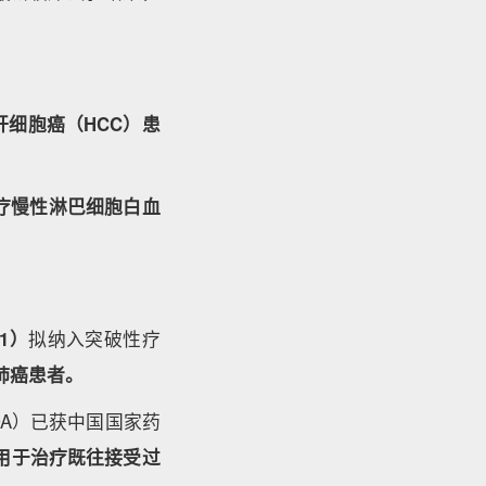
细胞癌（HCC）患
疗慢性淋巴细胞白血
51）
拟纳入突破性疗
肺癌患者。
NDA）已获中国国家药
用于治疗既往接受过