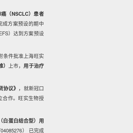
癌（NSCLC）患者
）完成方案预设的期中
EFS）达到方案预设
，附条件批准上海旺实
维）
上市，
用于治疗
货协议》
，就新冠口
立合作。旺实生物授
（白蛋白结合型）用
04085276） 已完成