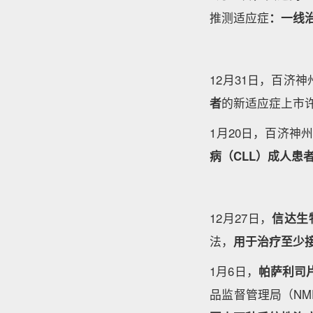
推测适应症
：一线治
12月31日，百济神
者
的新适应症上市许
1月20日，百济神州
病（CLL）成人患
12月27日，
信达生
法，
用于治疗至少接
1月6日，
帕萨利司
品监督管理局（NM