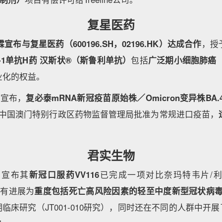
复星医药
宣布与复星医药（600196.SH，02196.HK）达成合作
，授
-1单抗H药 汉斯状®（斯鲁利单抗）
包括
广泛期小细胞肺癌（E
业化的权益。
药宣布，
复必泰mRNA新冠疫苗原始株／Omicron变异株BA.
中国澳门特别行政区药物监督管理局批准为常规进口疫苗，
君实生物
物宣布其
新冠口服药VV116
已完成一项对比奈玛特韦片/
于伴有进展为
重度包括死亡高风险因素的轻至中度新型冠状病毒感染
I期临床研究（JT001-010研究），同时还在不同的人群中开展