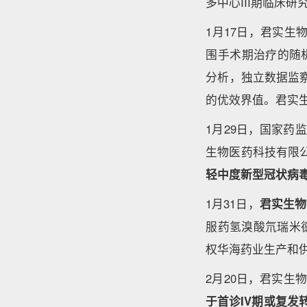
多中心III期临床研
1月17日，君实生
围手术期治疗的随机
分析，独立数据监察
的优效界值。君实
1月29日，国家药
生物医药科技有限
轻中度新型冠状病毒
1月31日，
君实生物
服药氢溴酸氘瑞米
权华海药业生产和供
2月20日，君实生
于首诊IV期或复发