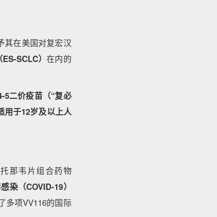
予其在美国对复宏汉
S-SCLC）
在内的
4-5二价疫苗（“复必
适用于12岁及以上人
利托那韦片组合药物
（COVID-19）
了多项VV116的国际