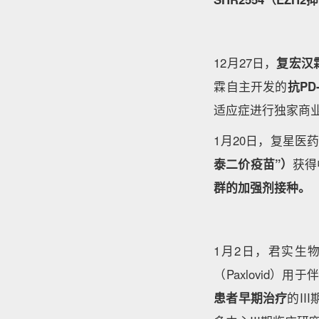
12月27日，
复宏汉霖
霖自主开发的
抗PD
适应症进行独家商
1月20日，复星医
泰二价疫苗”）
获得
群的加强剂接种。
1月2日，君实生
（Paxlovid）用
患者早期治疗
的II