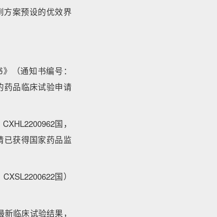
到方案预设的优效界
书》（通知书编号：
的药品临床试验申请
L2200962国，
请已获得国家药品监
L2200622国）
最新临床试验结果，