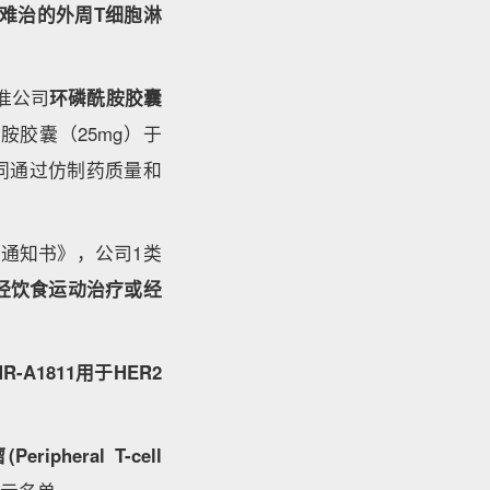
难治的外周T细胞淋
准公司
环磷酰胺胶囊
胺胶囊（25mg）于
视同通过仿制药质量和
通知书》，公司1类
经饮食运动治疗或经
-A1811用于HER2
heral T-cell