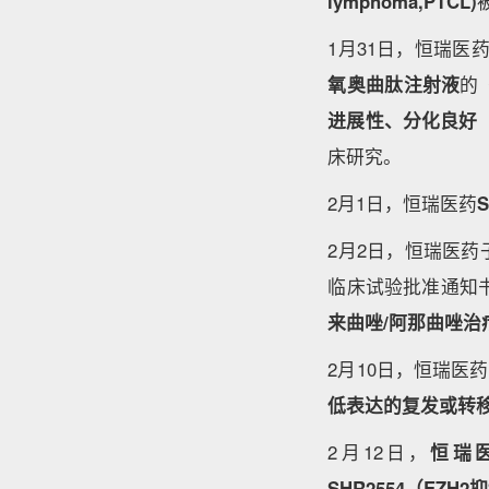
lymphoma,PTCL)
1月31日，恒瑞
氧奥曲肽注射液
的
进展性、分化良好（
床研究。
2月1日，恒瑞医药
2月2日，恒瑞医
临床试验批准通知
来曲唑/阿那曲唑治
2月10日，恒瑞医
低表达的复发或转
2月12日，
恒瑞医
SHR2554（EZH