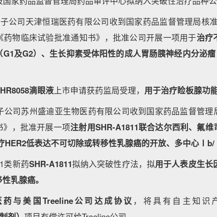
被国家药品监督管理局药品审评中心拟纳入突破性治疗品种
医药子公司天津恒瑞医药有限公司收到国家药品监督管理局核
《药物临床试验批准通知书》，批准公司开展一项用于
治疗
G1及G2）、生长抑素受体阳性的成人胃肠胰神经内分泌瘤（G
SHR8058滴眼液
上市申请获药监局受理，
用于治疗睑板腺功
药子公司苏州盛迪亚生物医药有限公司收到国家药品监督管理
书》，批准开展一项
注射用SHR-A1811联合达尔西利、氟
疗HER2低表达不可切除或转移性乳腺癌的开放、多中心Ⅰb
药1类新药
SHR-A1811
拟纳入突破性疗法，拟
用于人表皮生长因
移性乳腺癌。
药与美国Treeline公司达成协议
，将具有自主知识
2抑制剂）
项目有偿许可给Treeline公司。