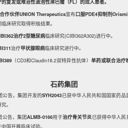
疗的复发或难治性滤泡性淋巴瘤（FL）的成人患者。
伙伴UNION Therapeutics
宣布
口服PDE4抑制剂Orismil
期临床研究取得积极结果。
IBI362治疗2型糖尿病
临床研究(CIBI362A302)进行中。
BI311
治疗
甲状腺眼病
临床研究进行中。
IBI389
（CD3和Claudin18.2双特异性抗体）
单药或联合治疗
石药集团
集团公告，集团开发的
SYH2043
已获中华人民共和国国家药品
研究。
集团公告，集团
ALMB-0166
用于
治疗骨关节炎
已获得中华人民
在中国开展临床试验。