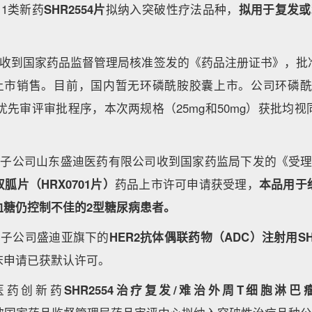
药1类新药
SHR2554片
拟纳入突破性疗法品种，
拟用于复发或
医药收到国家药品监督管理局核准签发的《药品注册证书》，批
g）上市销售。目前，国内暂无环磷酰胺胶囊上市。公司环磷酰
纳入优先审评审批程序，本次两规格（25mg和50mg）获批均
医药子公司山东盛迪医药有限公司收到国家药监局下发的《受理
胍片（HRX0701片）
药品上市许可申请获受理，
本品用于
血糖仍控制不佳的2型糖尿病患者。
药子公司盛迪亚旗下的
HER2抗体偶联药物（ADC）注射用SHR
床申请已获默认许可。
医药创新药
SHR2554治疗复发/难治外周T细胞淋巴瘤(Perip