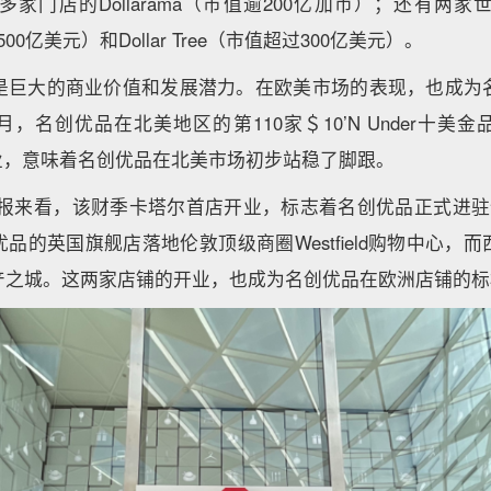
多家门店的Dollarama（市值逾200亿加币）；还有两家世界5
500亿美元）和Dollar Tree（市值超过300亿美元）。
是巨大的商业价值和发展潜力。在欧美市场的表现，也成为
，名创优品在北美地区的第110家＄10’N Under十美
业，意味着名创优品在北美市场初步站稳了脚跟。
财报来看，该财季卡塔尔首店开业，标志着名创优品正式进驻全
品的英国旗舰店落地伦敦顶级商圈Westfield购物中心，
产之城。这两家店铺的开业，也成为名创优品在欧洲店铺的标