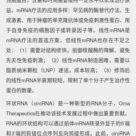
预期蛋白，含量和时间需要维持一定水平以实现治疗获
益。mRNA疗法的应用多样：罕见病的酶替代疗法、生
成激素、用于肿瘤的单克隆抗体或免疫刺激性蛋白、用
于自身免疫的细胞因子或转录因子等。线性mRNA是
mRNA疗法的首选方案，但线性mRNA也存在不足之
处：（1）需要对结构修饰，抵御核酸酶的降解、避免
先天性免疫刺激；（2）线性mRNA制造困难，需要以
脂质纳米颗粒（LNP）递送，成本较高；（3）修饰后
的线性mRNA半衰期较短，限制了单个分子产生治疗性
蛋白的数量。
环状RNA（circRNA）是一种新型的RNA分子，Orna
Therapeutics在推动该技术发展过程中做出重要贡献。
RNA的环状结构可以通过前体mRNA转录外显子的5’端
和3’端的剪接位点序列反向剪接形成。此前，circRNA