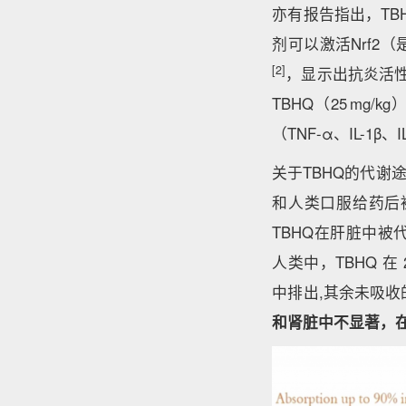
亦有报告指出，TB
剂可以激活Nrf
[2]
，显示出抗炎活
TBHQ（25 m
（TNF-α、IL-
关于TBHQ的代谢
和人类口服给药后
TBHQ在肝脏中被
人类中，TBHQ 在 2
中排出,其余未吸收的 
和肾脏中不显著，