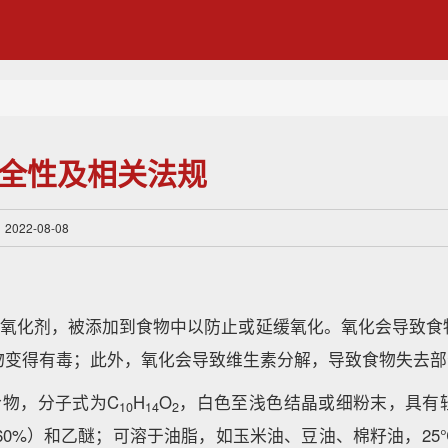
安全性及相关法规
22-08-08
成抗氧化剂，被添加到食物中以防止或延缓氧化。氧化会导致食
物变得有毒；此外，氧化会导致维生素分解，导致食物失去部
合物，分子式为C
H
O
，白色至浅色结晶或细粉末，具有
10
14
2
60%）和乙醚；可溶于油脂，如玉米油、豆油、棉籽油，25