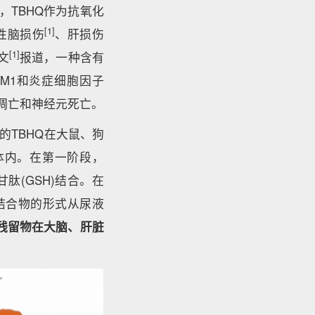
，TBHQ作为抗氧化
[1]
性脑损伤
、肝损伤
[1]
文
报道，一种含有
型M1和炎症细胞因子
层的凋亡和神经元死亡。
的TBHQ在大鼠、狗
体内。在第一阶段，
肽(GSH)结合。在
2%) 结合物的形式从尿液
后残留物在大脑、肝脏