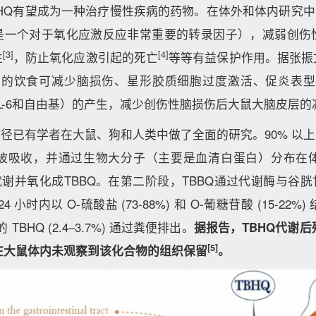
HQ有望成为一种治疗慢性疾病的药物。在体外和体内研究中
2（是一个对于氧化应激反应非常重要的转录因子），减弱创伤
[3]
[4]
性
，防止氧化应激引起的死亡
等等有益保护作用。据张振
g/kg）的饮食可减少脑损伤、星形胶质细胞过度激活、促炎表
1β、IL-6和自由基）的产生，减少创伤性脑损伤后大鼠大脑皮
途径已有学者在大鼠、狗和人类中做了全面的研究。90% 以上
被吸收，并通过生物大分子（主要是血清白蛋白）分布在
代谢并氧化成TBBQ。在第二阶段，TBBQ通过代谢酶与谷胱甘
4 小时内以 O-硫酸盐 (73-88%) 和 O-葡糖苷酸 (15-2
TBHQ (2.4–3.7%) 通过粪便排出。
据报告，TBHQ代谢
[5]
在大鼠体内未观察到该化合物的组织保留
。