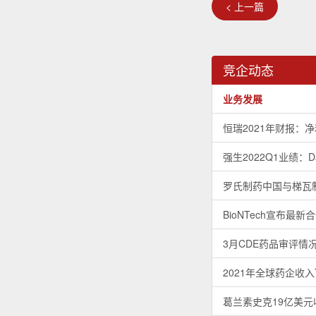
< 上一篇
竞企动态
业务发展
恒瑞2021年财报：净利
强生2022Q1业绩：D
罗氏制药中国与梯瓦
BioNTech宣布
3月CDE药品审评情
2021年全球药企收入
葛兰素史克19亿美元收