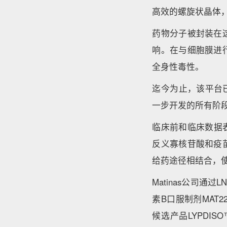
高效的螺旋状晶体
药物分子被封装在
响。在与细胞膜进
全身性毒性。
迄今为止，该平台已
一步开发的所有阶段
临床前和临床数据
反义寡核苷酸和疫
给药途径相结合，使
Matinas公司通
素B口服制剂MAT2
候选产品LYPDISO™