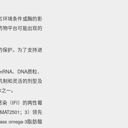
劣环境条件或酶的影
药物平台可能出现的
o的保护。为了支持进
NA、DNA质粒、
机制和灵活的剂型及
体之一。
感染（IFI）的两性霉
AT2501；3）领先
ss omega-3脂肪酸