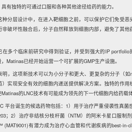
，具有独特的可通过口服和各种其他途径给药的能力。
这种分层设计中，在进入靶细胞之前，可以保护它们免受恶
行非破坏性融合后，分子自然释放到细胞内部，避免了其他
在多个临床前研究中得到验证，并受到强大的IP portfoli
，Matinas已经开始运营一个可扩展的GMP生产设施。
表明，这项新技术可以为小分子和更大、更复杂的分子（如mR
苗）实现安全有效的细胞内递送提供解决方案。独特的作用
Matinas的LNC技术有可能成为领先的下一代细胞内给药载
过LNC 平台诞生的候选药物包括：1）用于治疗严重侵袭性真菌
203；2）治疗非结核分枝杆菌（NTM）的阿米卡星口服制剂M
 (MAT9001)有潜力成为治疗心血管和代谢疾病的best-in-cla