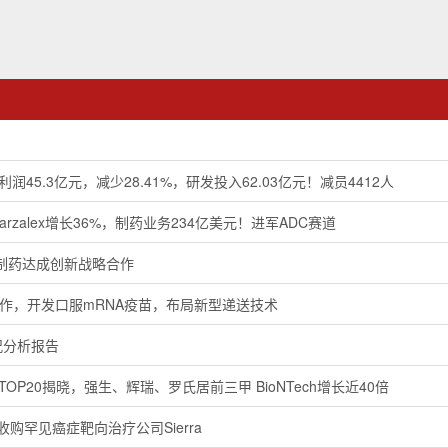
润45.3亿元，减少28.41%，研发投入62.03亿元！减员4412人
arzalex增长36%，制药业务234亿美元！进军ADC赛道
制药达成创新战略合作
最新合作，开发口服mRNA疫苗，布局新型递送技术
况分析报告
TOP20揭晓，强生、辉瑞、罗氏居前三甲 BioNTech增长近40倍
购罕见癌症靶向治疗公司Sierra