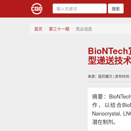
搜索
首页
第三十一期
竞企动态
BioNT
型递送技
来源：医药魔方 | 发布时间：20
摘要：BioNTe
作，以结合Bio
Nanocrys
潜在制剂。