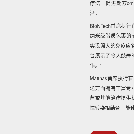
疗法。促进处方om
沿。
BioNTech首席
纳米级脂质包裹的
实现强大的免疫应答
台展示了令人鼓舞
作。”
Matinas首席执行
送方面拥有丰富专业
苗或其他治疗提供
性转染相结合可能