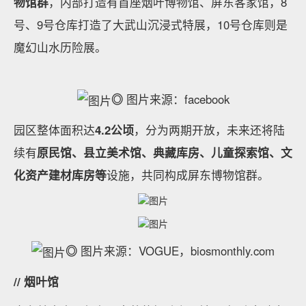
物馆群
，内部打造有首座烟叶博物馆、屏东客家馆，8
号、9号仓库打造了大武山沉浸式特展，10号仓库则是
魔幻山水历险展。
◎
图片来源：facebook
园区整体面积达
4.2公顷
，分为两期开放，未来还将陆
续有
原民馆、县立美术馆、典藏库房、儿童探索馆、文
化资产建材库房等
设施，共同构成屏东博物馆群。
◎
图片来源：VOGUE，biosmonthly.com
// 烟叶馆