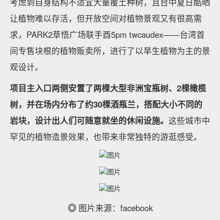
考虑到自身结构不适宜大量覆土种树，且台中夏日酷晒
让植物难以存活，但开放空间对植物景观又有很高需
求，PARK2草悟广场联手酉5pm twcaudex——台湾首
间专售块根的植物贩卖所，进行了以旱生植物为主的景
观设计。
项目主入口两侧安置了两棵大型非洲宝瓶树、2棵橄榄
树，并在场内分布了约30棵酒瓶兰，搭配大小不同的
岩块，设计出人们可随意就坐的休闲设施。
这些城市中
罕见的植物造景效果，也带来非常独特的游逛感受。
◎
图片来源：facebook