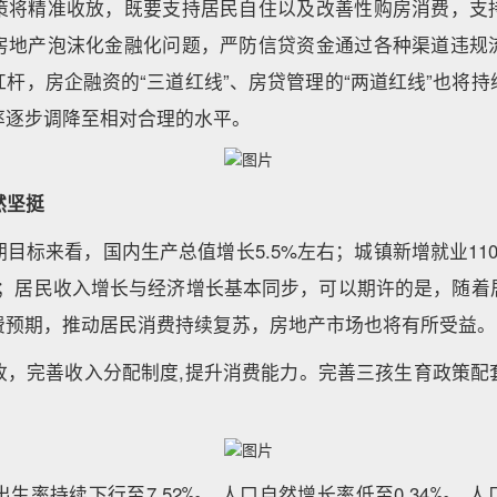
策将精准收放，既要支持居民自住以及改善性购房消费，支
房地产泡沫化金融化问题，严防信贷资金通过各种渠道违规
杆，房企融资的“三道红线”、房贷管理的“两道红线”也将
率逐步调降至相对合理的水平。
然坚挺
目标来看，国内生产总值增长5.5%左右；城镇新增就业11
右；居民收入增长与经济增长基本同步，可以期许的是，随着
费预期，推动居民消费持续复苏，房地产市场也将有所受益。
收，完善收入分配制度,提升消费能力。完善三孩生育政策配
口出生率持续下行至7.52‰，人口自然增长率低至0.34‰，