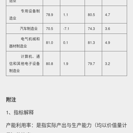
造业
专用设备制
78.9
1.1
80.5
4.7
造业
汽车制造业
70.5
-7.1
74.3
3.6
电气机械和
81.0
0.1
81.3
4.9
器材制造业
计算机、通
信和其他电子设备
80.8
1.9
79.7
3.2
制造业
附注
1、指标解释
产能利用率：是指实际产出与生产能力（均以价值量计