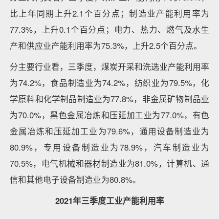
比上年同期上升2.1个百分点；制造业产能利用率为
77.3%，上升0.1个百分点；电力、热力、燃气及水生
产和供应业产能利用率为75.3%，上升2.5个百分点。
分主要行业看，三季度，煤炭开采和洗选业产能利用率
为74.2%，食品制造业为74.2%，纺织业为79.5%，化
学原料和化学制品制造业为77.8%，非金属矿物制品业
为70.0%，黑色金属冶炼和压延加工业为77.0%，有色
金属冶炼和压延加工业为79.6%，通用设备制造业为
80.9%，专用设备制造业为78.9%，汽车制造业为
70.5%，电气机械和器材制造业为81.0%，计算机、通
信和其他电子设备制造业为80.8%。
2021年三季度工业产能利用率