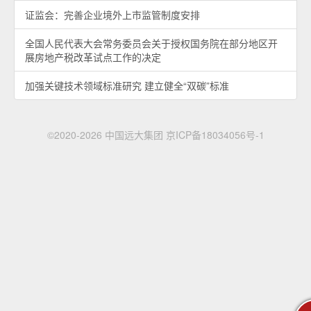
证监会：完善企业境外上市监管制度安排
全国人民代表大会常务委员会关于授权国务院在部分地区开
展房地产税改革试点工作的决定
加强关键技术领域标准研究 建立健全“双碳”标准
©2020-2026 中国远大集团
京ICP备18034056号-1