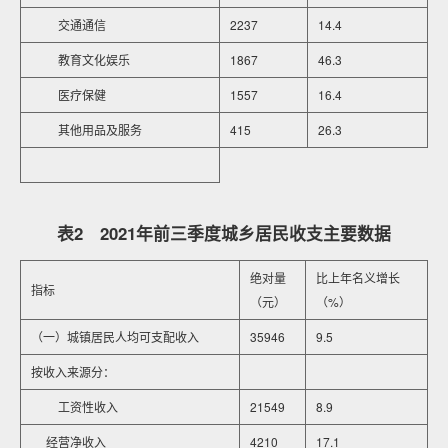
交通通信
2237
14.4
教育文化娱乐
1867
46.3
医疗保健
1557
16.4
其他用品及服务
415
26.3
表2 2021年前三季度城乡居民收支主要数据
绝对量
比上年名义增长
指标
（元）
（%）
（一）城镇居民人均可支配收入
35946
9.5
按收入来源分：
工资性收入
21549
8.9
经营净收入
4210
17.1