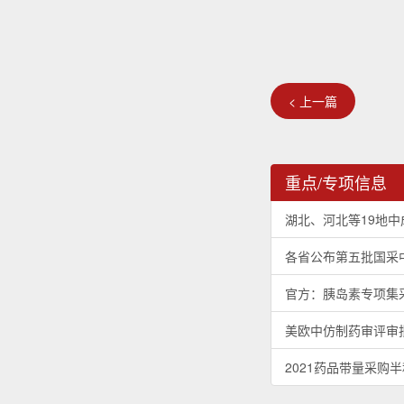
< 上一篇
重点/专项信息
湖北、河北等19地
各省公布第五批国采
官方：胰岛素专项集
美欧中仿制药审评审
2021药品带量采购