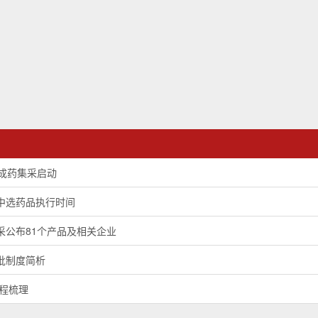
中成药集采启动
中选药品执行时间
采公布81个产品及相关企业
批制度简析
半程梳理