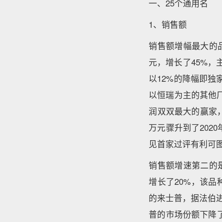
一、25个通用名
1、销售额
销售额增幅最大的品种
元，增长了45%，
以12%的降幅即独
以恒瑞为主的其他
润双双最大的赢家，
万元骤升到了202
见首家过评有利可
销售额增速第二的是
增长了20%，该
的来士普，据法伯进
普的市场份额下降