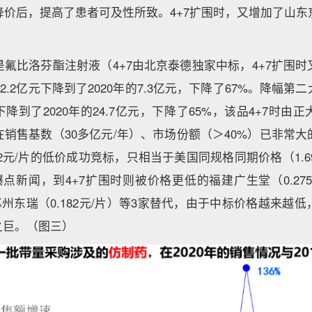
降价后，提高了患者可及性所致。4+7扩围时，又增加了山东
氟比洛芬酯注射液（4+7由北京泰德独家中标，4+7扩围
22.2亿元下降到了2020年的7.3亿元，下降了67%。降幅
亿元下降到了2020年的24.7亿元，下降了65%，该品4+7时
销售基数（30多亿元/年）、市场份额（＞40%）已非常
62元/片的低价成功竞标，只相当于美国同规格同期价格（1.69
爆点新闻，到4+7扩围时则被价格更低的福建广生堂（0.27
）和苏州东瑞（0.182元/片）等3家替代，由于中标价格越来越
之巨。（图三）