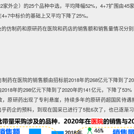
含2家外企）的25个品种中选，平均降幅52%，4+7扩围由4
在4+7中标价的基础上又平均下降了25%。
及的仿制药和原研药在医院和药店的销售额和销售量情况分别
制药在医院的销售额由招标前2018年的268亿元下降到了202
2018年的298亿元下降到了2020年的141亿元，下降了5
致，原研药出现了专利悬崖，持续多年的原研药超国民待遇
出乎药企的预料，到现在国采已进行了5批6次了，也已逐渐