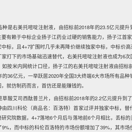
是右美托嘧啶注射液，由招标前2018年的23.5亿元提升到了
主要有赖于中标企业扬子江药业过硬的销售能力，扬子江首家
家中标，且4+7扩围时几乎未再降价继续独家中标，中标价高达
厂家打下的市场基础迅速替代，右美托嘧啶注射液也成为6次
如按米内网统计口径，扬子江的右美托嘧啶注射液由招标前20
0年的36亿元，一举跃居2020年全国3大终端6大市场所有品种
图，就仿制药而言，首仿还是能赚钱的。
草酸艾司西酞普兰片，由招标前2018年的2.2亿元提升到了20
品种由四川科伦（商品名：百洛特）首家过评并独家中标，替
研究院数据，4+7落地6个月后与落地前6个月相比，丢标
了9%，而中标的科伦百洛特的市场份额增加了39%，其市场