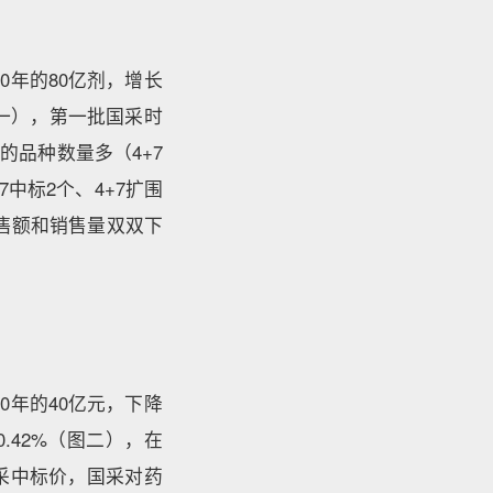
0年的80亿剂，增长
（图一），第一批国采时
品种数量多（4+7
中标2个、4+7扩围
售额和销售量双双下
0年的40亿元，下降
0.42%（图二），在
采中标价，国采对药