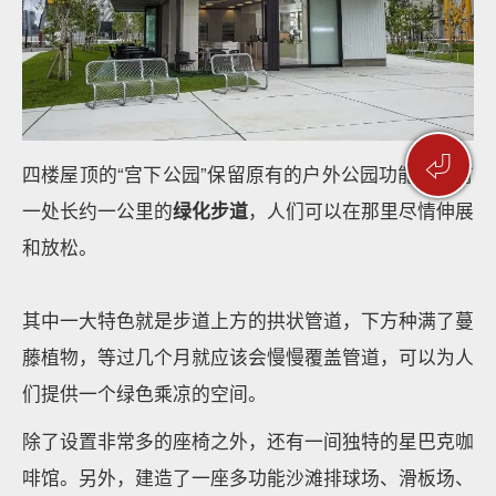
⏎
四楼屋顶的“宫下公园”保留原有的户外公园功能，拥有
一处长约一公里的
绿化步道
，人们可以在那里尽情伸展
和放松。
其中一大特色就是步道上方的拱状管道，下方种满了蔓
藤植物，等过几个月就应该会慢慢覆盖管道，可以为人
们提供一个绿色乘凉的空间。
除了设置非常多的座椅之外，还有一间独特的星巴克咖
啡馆。另外，建造了一座多功能沙滩排球场、滑板场、