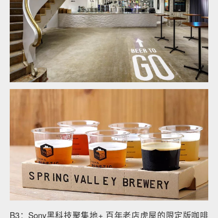
B3：Sony黑科技聚集地+ 百年老店虎屋的限定版咖啡