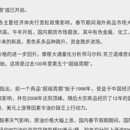
期”或已开启。
各主要经济体央行宽松政策影响，春节期间海外商品市场
新高。牛年开局，国内期货市场跟涨，其中有色金属、化工
年来的新高，黑色系多品种跳升，资金跑步进场。
价格的进一步回升，摩根大通量化分析师马尔科·克兰诺维奇
开始，这将是过去100年里第五个“超级周期”。
指出，前一个商品“超级周期”始于1996年，受益于中国
影响，并在2008年达到顶峰。随后大宗商品经历了12年的
量、美元上涨等因素令油价缺乏上行动力。
国极寒天气影响，原油价格大幅上涨，国内春节假期期间，国
和纽约WTI油价双双突破每桶60美元/桶，较年初分别上涨逾50