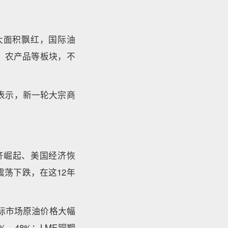
大面积飘红，国际油
、农产品等板块，不
表示，新一轮大宗商
经济崛起、美国经济恢
震荡下跌，在这12年
际市场原油价格大幅
%、48%；LME铜期