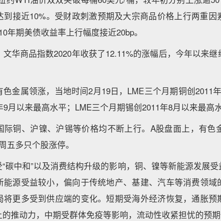
达到接近10%。受财政刺激预期及大宗商品价格上行两重因
10年期美债收益率上行幅度接近20bp。
文华商品指数2020年收获了12.11%的涨幅后，今年以来
色金属领涨，当地时间2月19日，LME三个月期铜创2011年
年9月以来最高水平；LME三个月期锡创2011年8月以来最高
国际铜、沪镍、沪锡等价格均不断上行。A股盘面上，有色金属
上周五多只个股涨停。
受“碳中和”以及消费结构升级的影响，铜、镍等新能源发展受
新能源受益较小，偏向于传统地产、基建、汽车等消费领域
局将更多受到供应端的变化。短期受海外经济恢复，通胀预
上的推动力，中期受群体免疫等影响，流动性收紧担忧的预期