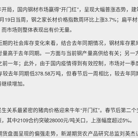
年开局，国内钢材市场赢得“开门红”，呈现大幅普涨态势，建
月19日当周，钢之家长材价格指数周环比上涨3.7%；扁平材指
。而市场则整体表现出有价无量。
近期的社会库存变化来看，结合去年同期情况，钢材库存累
对量高于去年同期。一方面与当前钢产量高供给有关；另一方面
之前一年；此外，由于国内疫情得到有效控制，市场对一季
较去年同期低378.58万吨，但春节后一周相比，较去年同期高
将继续增加。
民生关系最紧密的猪肉价格迎来牛年“开门红”。春节后第二个
其中2109合约突破28000元/吨关口，上涨幅度超过5%。
期货盘面呈现的偏强走势，新湖期货农产品研究总监刘英杰