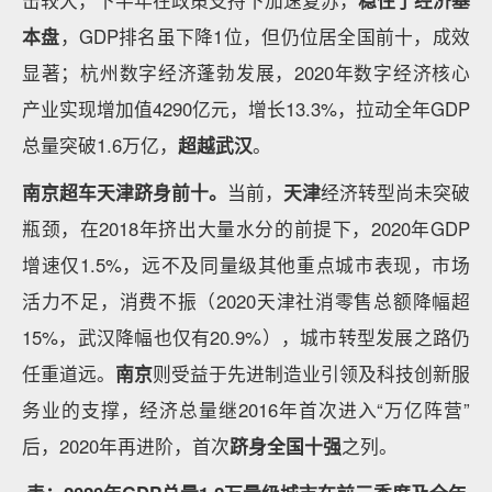
击较大，下半年在政策支持下加速复苏，
稳住了经济基
本盘
，GDP排名虽下降1位，但仍位居全国前十，成效
显著；杭州数字经济蓬勃发展，2020年数字经济核心
产业实现增加值4290亿元，增长13.3%，拉动全年GDP
总量突破1.6万亿，
超越武汉
。
南京超车天津跻身前十。
当前，
天津
经济转型尚未突破
瓶颈，在2018年挤出大量水分的前提下，2020年GDP
增速仅1.5%，远不及同量级其他重点城市表现，市场
活力不足，消费不振（2020天津社消零售总额降幅超
15%，武汉降幅也仅有20.9%），城市转型发展之路仍
任重道远。
南京
则受益于先进制造业引领及科技创新服
务业的支撑，经济总量继2016年首次进入“万亿阵营”
后，2020年再进阶，首次
跻身全国十强
之列。