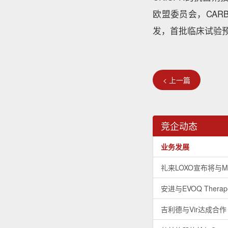
欧盟委员会，CARB
发，首批临床试验预
< 上一篇
竞企动态
业务发展
礼来LOXO宣布将与M
安进与EVOQ Thera
吉利德与Vir达成合