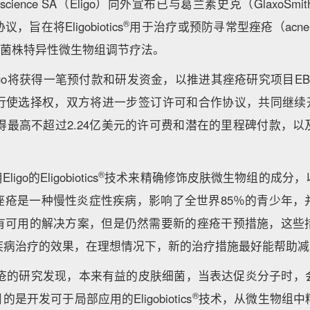
ioscience SA（Eligo）向外宣布已与葛兰素史克（GlaxoSmi
®
旨在将Eligobiotics
用于治疗或预防寻常型痤疮（acne v
R的菌株特异性微生物组调节疗法。
igo将获得一笔预付款和研发资金，以推进其痤疮研究项目EB
行使选择权，双方将进一步签订许可和合作协议，共同继续开
格获得最高不超过2.24亿美元的许可费和潜在的里程碑付款，
®
go的Eligobiotics
技术来精确修饰皮肤微生物组的成分，
痤疮是一种慢性炎症性疾病，影响了全世界85％的青少年，
有可用的解决方案，但是仍然需要新的痤疮干预措施，这些
疾病治疗的效果，在理想情况下，新的治疗措施最好能帮助减
对痤疮的研究发现，本来有益的皮肤细菌，当表达促炎分子时
®
的是开发可于局部应用的Eligobiotics
技术，从微生物组中