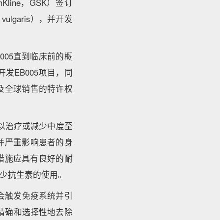
thKline，GSK）签订
ulgaris），并开发
005直到临床前的概
发EB005项目，同
以及全球销售的特许权
以治疗或减少中度至
并严重影响患者的身
措施应具有良好的耐
少抗生素的使用。
，会触发免疫系统并引
精确和选择性地去除