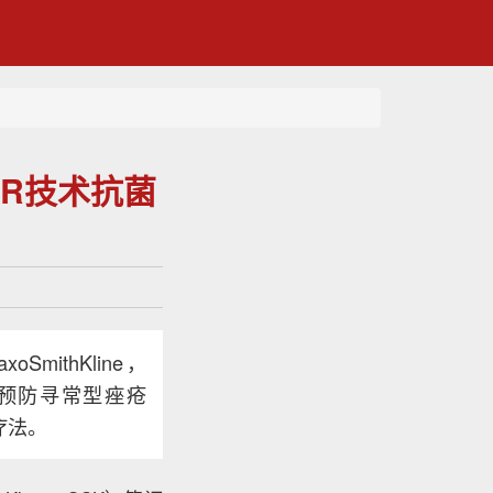
SPR技术抗菌
SmithKline，
疗或预防寻常型痤疮
节疗法。