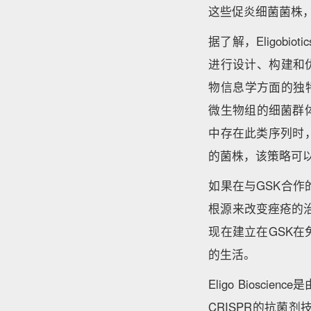
这些促炎细菌菌株
据了解，Eligobiotic
进行设计、构建和优
物信息学方面的独特
微生物组的细菌群
中存在此类序列时
的菌株，该策略可
如果在与GSK合
根源来改变痤疮的治
现在建立在GSK
的生活。
Eligo Bios
CRISPR的抗菌剂技术