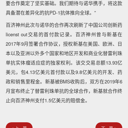
要合作奠定了坚实基础。我们期待与诺华携手，将这款
具备潜在差异化的抗PD-1抗体推向全球。”
百济神州此次与诺华的合作再次刷新了中国公司创新药
licenst out交易的首付款记录。百济神州曾与新基在
2017年9月签署合作协议，授权新基在美国、欧洲、日
本以及亚洲以外多个国家和地区开发和商业化替雷利珠
单抗实体瘤适应症的独家权利。该交交易总额13.93亿
美元，包4.13亿美元首付款以及9.8亿美元的开发、药
政和销售里程金。新基被BMS收购后，双方在2019年6
月宣布终止了替雷利珠单抗的全球合作，新基就合作终
止向百济神州支付1.5亿美元的赔偿金。