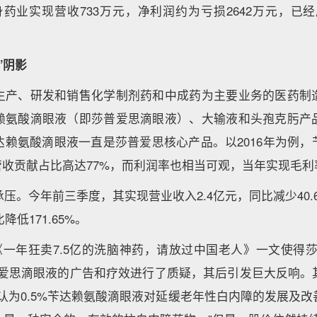
药业实现营收733万元，净利润约为亏损2642万元，已
”阴影
生产、研发和销售化学制剂药和中成药为主要业务的医药制
赖氨酸滴眼液（即莎普爱思滴眼液）、大输液和头孢克肟产
达赖氨酸滴眼液一直是莎普爱思核心产品。以2016年为例，
，营收贡献占比高达77%，而利润率也相当可观，当年实现毛利率9
压。今年前三季度，其实现营业收入2.4亿元，同比减少40.
降低171.65%。
日，《一年狂卖7.5亿的洗脑神药，请放过中国老人》一文使得
普爱思滴眼液的广告和疗效进行了质疑，其后引发巨大反响。
认为0.5%苄达赖氨酸滴眼液对延缓老年性白内障的发展及