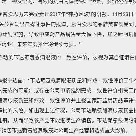
；是一种安全的、有效的抗白内障药物。”但是，股价依然持
普爱思仍未完全走出2017年“神药风波”的阴影。11月23
有关莎普爱思自媒体事件的报道，莎普爱思的品牌美誉度受到
原计划实施，导致中成药产品销售量大幅下降，加之新冠疫
身药业）未来年度预计将继续亏损。”
年启动的苄达赖氨酸滴眼液的一致性评价，被视为其自证清白
季报中透露：“苄达赖氨酸滴眼液质量和疗效一致性评价工作
内完成的可能；或存在公司申请延期完成一致性评价相关工
酸滴眼液质量和疗效一致性评价并上报国家药监局药品审评
审批的风险。如出现上述情况，公司苄达赖氨酸滴眼液药品
注册，从而导致该产品不能继续生产销售。苄达赖氨酸滴眼
产销售苄达赖氨酸滴眼液对公司生产经营将造成重大影响。”