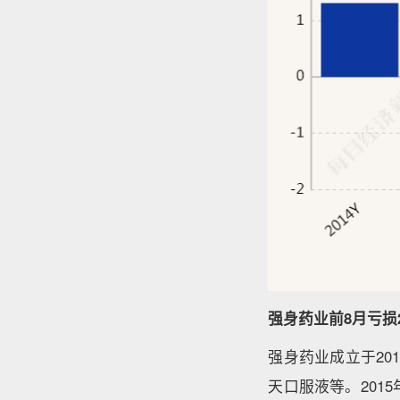
强身药业前8月亏损2
强身药业成立于2
天口服液等。201