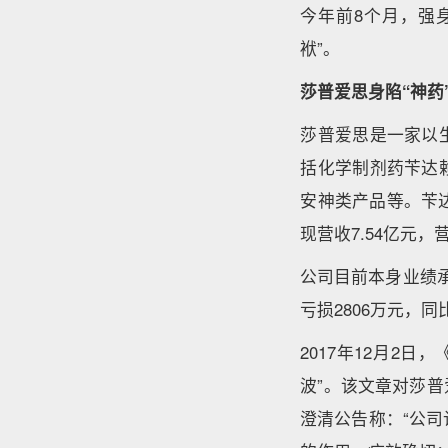
今年前8个月，强身
袱”。
莎普爱思身陷“神药
莎普爱思是一家以
括化学制剂药苄达
安神类产品等。苄
现营收7.54亿元
公司目前本身业绩承
亏损2806万元，同比
2017年12月2
波”。该文章对莎
澄清公告称：“公司