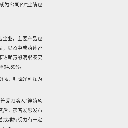
经成为公司的“业绩包
造企业，主要产品包
品，以及中成药补肾
苄达赖氨酸滴眼液实
4.59%。
61%，归母净利润为
莎普爱思陷入“神药风
其后，莎普爱思发布
改善或维持视力有一定