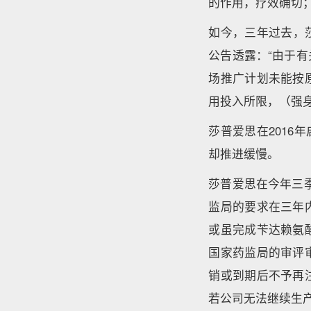
的作用，疗效确切
如今，三年过去，莎
公告透露：“由于
场推广计划未能按
用投入所限，（强
莎普爱思在2016
却推进缓慢。
莎普爱思在今年三
监局的要求在三年
或虽完成苄达赖氨
国家药监局的审评
销或到期后不予再
若公司无法继续生