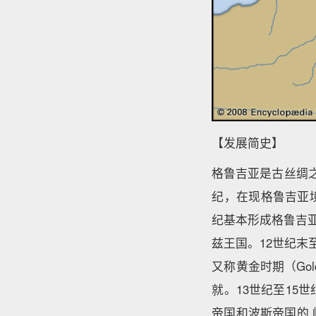
【发展简史】
格鲁吉亚是古丝绸之
纪，在现格鲁吉亚境
纪基本形成格鲁吉亚
兹王国。12世纪末至1
又称黄金时期（Go
就。13世纪至15
帝国和波斯帝国的