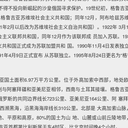
不得不投向新崛起的沙皇俄国寻求保护。19世纪初，格鲁吉
日成立格鲁吉亚苏维埃社会主义共和国；同年12月，阿布哈兹苏
31年2月以后改为苏维埃社会主义自治共和国）。1922年 3月
主义联邦共和国，同年12月作为该联邦成 员加入苏联。193
共和国正式成为苏联加盟共和 国。1990年11月4日发表独
91年4月9日正式宣布 从苏联独立。1995年8月24日更名为“
亚国土面积6.97万平方公里。位于外高加索中西部，地处
别与阿塞拜疆和亚美尼亚相邻，西南与土耳其接壤。格鲁吉亚
与俄罗斯的共同边界线长723公里、亚美尼亚164公里、阿 塞拜
亚西濒黑海，沿黑海海岸线长310公里。北部是 大高加索山
、平原和高原，80%的国土为山 地、山麓或山前丘陵地带
格鲁吉亚首都第比利斯属于东4时区，比北京时间晚4个小时。