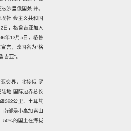
亚被沙皇俄国兼 并。
维埃社 会主义共和国
12日，格鲁吉亚加入
6年12月5日，格鲁
立宣言，改国名为“格
格鲁吉亚”。
欧亚交界，北接俄 罗
陆地 国际边界总长
疆322公里、土耳其
脉，南部是小高加索山
，50%的国土在海拔