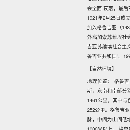
会全面 衰落，最后
1921年2月25
加入格鲁吉亚（19
外高加索苏维埃社会
吉亚苏维埃社会主义
鲁吉亚共和国”。19
【自然环境】
地理位置： 格鲁吉
斯，东南和南部分
1461公里，其中
252公里。格鲁吉
脉，中间为山间低地
1000米以上。 