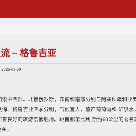
流 – 格鲁吉亚
25-09-30
加索中西部。北接俄罗斯，东南和南部分别与阿塞拜疆和亚美
黑海。格鲁吉亚四季分明，气候宜人，盛产葡萄酒和 矿泉水
声誉良好的旅游度假胜地。距首都第比利 斯约60公里的著名
故乡。