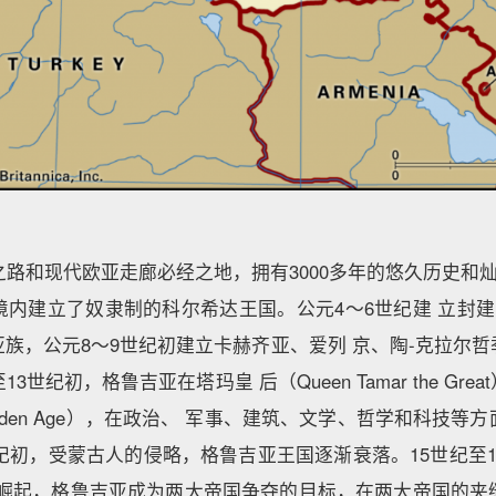
路和现代欧亚走廊必经之地，拥有3000多年的悠久历史和
内建立了奴隶制的科尔希达王国。公元4～6世纪建 立封建
族，公元8～9世纪初建立卡赫齐亚、爱列 京、陶-克拉尔
3世纪初，格鲁吉亚在塔玛皇 后（Queen Tamar the Gr
lden Age），在政治、 军事、建筑、文学、哲学和科技等
世纪初，受蒙古人的侵略，格鲁吉亚王国逐渐衰落。15世纪至
 崛起，格鲁吉亚成为两大帝国争夺的目标，在两大帝国的夹