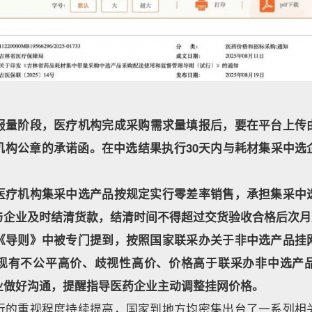
报量阶段，医疗机构完成采购需求量填报后，要在平台上传
机构公章的承诺函。在中选结果执行30天内与耗材集采中选
医疗机构集采中选产品按规定实行零差率销售，承担集采中
与企业及时结清货款，结清时间不得超过交货验收合格后次月
《导则》中被专门提到，按照国家联采办关于非中选产品挂
现有不公平高价、歧视性高价、价格高于联采办非中选产
业做好沟通，提醒指导医药企业主动调整挂网价格。
行的重视程度持续提高，国家到地方均密集出台了一系列相