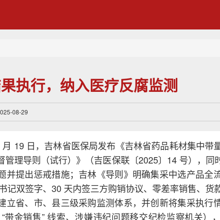
结果执行，纳入医疗反腐监测
5-08-29
年 8 月 19 日，吉林省医保局发布《吉林省药品耗材集中
督管理导则（试行）》（吉医保联〔2025〕14 号），同
题并提出惩戒措施；吉林《导则》明确集采中选产品全
党委书记双签字、30 天内签三方购销协议、零差率销售、货
建立省、市、县三级采购监测体系，并创新将集采执行
 “带金销售” 线索、涉嫌违纪问题移交纪检监察机关）