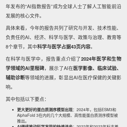
年发布的“AI指数报告”成为全球人士了解人工智能前沿
发展的核心文件。
具体来看，今年的报告共列了研究与开发、技术性能、
负责任的AI、经济、科学与医学、政策与治理、教育等
8个章节，其中
科学与医学占据
43
页内容
。
在科学与医学中，报告重点介绍了
2024
年医学和生物
学领域的
AI
里程碑
，展示了AI在
医学影像、临床试验、
辅助诊断
等领域的进展，彰显出AI在医疗保健的关键影
响。
其中包括以下要点：
更大更好的蛋白质测序模型出现
：2024年，包括ESM3和
AlphaFold 3在内的几个大规模、高性能蛋白质测序模型被
推出。
AI
继续推动科学发现的快速进步
：2022年和2023年标志着