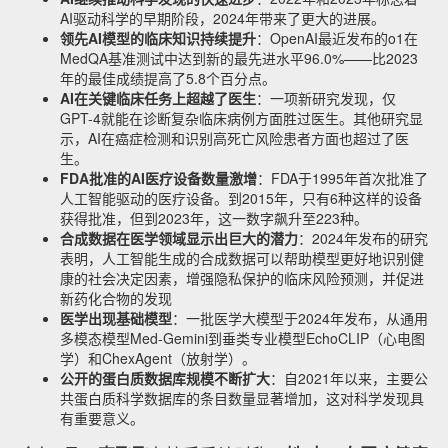
AI驱动科学的早期阶段，2024年带来了更大的进展。
领先
AI
模型的临床知识持续提升
：OpenAI最近发布的o1在
MedQA基准测试中达到新的最先进水平96.0%——比2023
年的最佳成绩提高了5.8个百分点。
AI
在关键临床任务上超越了医生
：一项新研究发现，仅
GPT-4就能在诊断复杂临床病例方面胜过医生。其他研究显
示，AI在癌症检测和识别高死亡风险患者方面也超过了医
生。
FDA
批准的
AI
医疗设备数量激增
：FDA于1995年首次批准了
人工智能驱动的医疗设备。到2015年，只有6种这样的设备
获得批准，但到2023年，这一数字飙升至223种。
合成数据在医学领域显示出巨大的潜力
：2024年发布的研究
表明，人工智能生成的合成数据可以帮助模型更好地识别健
康的社会决定因素，增强隐私保护的临床风险预测，并促进
新药化合物的发现
医学出现基础模型
：一批医学大模型于2024年发布，从通用
多模态模型Med-Gemini到垂类专业模型EchoCLIP（心电图
学）和ChexAgent（放射学）。
公开的蛋白质数据库规模不断扩大
：自2021年以来，主要公
共蛋白质科学数据库的条目数量显著增加，这对科学发现具
有重要意义。