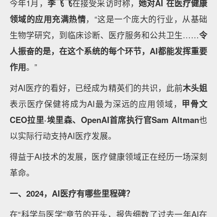
今年1月，
李飞飞
在接受采访时称，
她对
AI
在医疗健康
领域的应用充满热情
，“这是一个庞大的行业，从基础
生物学研究，到临床诊断、医疗服务和公共卫生……
令
人振奋的是，在这个系统的每个环节，
AI
都能发挥重要
作用
。”
对AI医疗的看好，已经成为精英们的共识，此前
木头姐
表示医疗保健将成为AI最为深远的应用领域，
甲骨文
CEO
拉里·埃里森、
OpenAI
首席执行官
Sam Altman
也
以实际行动支持AI医疗发展。
得益于AI技术的发展，医疗健康领域正在经历一场深刻
革命。
一、2024，AI医疗有哪些里程碑？
在“科学与医学”章节的开头，报告细数了过去一年AI在