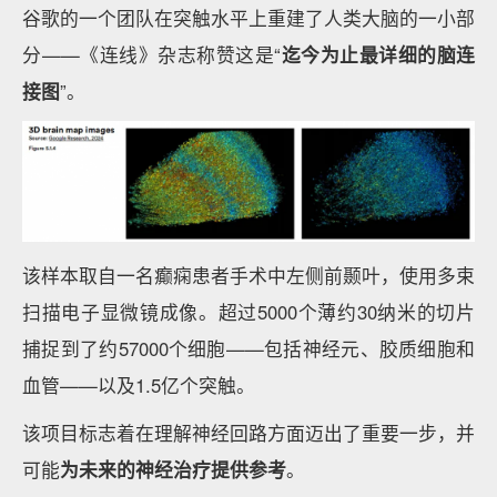
谷歌的一个团队在突触水平上重建了人类大脑的一小部
分——《连线》杂志称赞这是“
迄今为止最详细的脑连
接图
”。
该样本取自一名癫痫患者手术中左侧前颞叶，使用多束
扫描电子显微镜成像。超过5000个薄约30纳米的切片
捕捉到了约57000个细胞——包括神经元、胶质细胞和
血管——以及1.5亿个突触。
该项目标志着在理解神经回路方面迈出了重要一步，并
可能
为未来的神经治疗提供参考
。