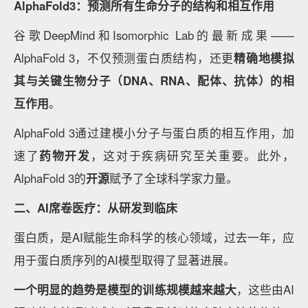
AlphaFold
3
：
预测所有生命分子的结构和相互作用
谷歌DeepMind和Isomorphic Lab的最新成果——
AlphaFold 3，不仅预测蛋白质结构，还更
精确地模拟
其与关键生物分子（
DNA
、
RNA
、配体、抗体）的相
互作用
。
AlphaFold 3通过建模小分子与蛋白质的相互作用，加
速了
药物开发
，这对于疾病研究至关重要。此外，
AlphaFold 3的
开源
赋予了全球科学家力量。
二、AI席卷医疗：从研发到临床
蛋白质，是AI赋能生命科学的核心领域，过去一年，应
用于蛋白质序列的AI模型取得了显著进展。
一个明显的趋势是模型的训练规模越来越大
，这些由AI