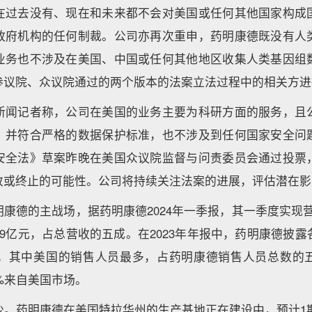
在过去没有、现在和未来都不会对美国或任何其他国家构成
政府机构的任何制裁。公司亦再次重申，药明康德既没有人
业务也不涉及在美国、中国或任何其他地区收集人类基因组
参议院、众议院通过的两个版本的法案立法过程中的相关方进
新闻记者称，公司在美国的业务主要为科研方面的服务，且
，并符合严格的数据保护标准，也不涉及到任何国家安全问
安全法》草案昨晚在美国众议院监督与问责委员会通过投票
改或终止的可能性。公司将持续关注法案的进展，评估潜在影
康德的主战场，据药明康德2024年一季报，其一季度实现营收
9亿元，占总营收的五成。在2023年年报中，药明康德披
9人，其中美国的销售人员最多，占药明康德销售人员总数的
5%来自美国市场。
。药明康德在美国特拉华州的生产基地正在建设中，预计1期