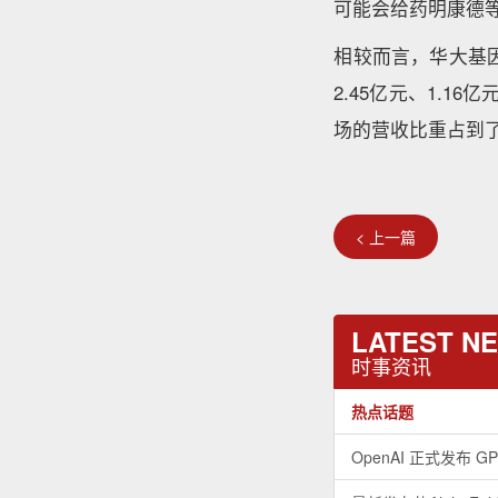
可能会给药明康德
相较而言，华大基因
2.45亿元、1.1
场的营收比重占到了7
< 上一篇
LATEST N
时事资讯
热点话题
OpenAI 正式发布