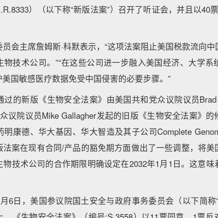
.R.8333）（以下称“新版法案”）召开了听证会，并且以40
委员会主席詹姆斯·科默表示，“这项法案阻止美国税款流向中
生物技术公司。”“在这些公司进一步融入美国经济、大学系
护美国敏感医疗数据免受中国侵害的必要步骤。”
的新版《生物安全法案》由美国共和党众议院议员Brad R. 
议院议员Mike Gallagher发起的旧版《生物安全法案
康德、华大基因、华大智造及其子公司Complete Geno
版法案在现有合同/产品的豁免期方面做出了一些调整，将美
物技术公司的合作期限明确设定在2032年1月1日。这意
3月6日，美国参议院国土安全与政府事务委员会（以下简称“
，《生物安全法案》（编号:S.3558）以11票同意、1票