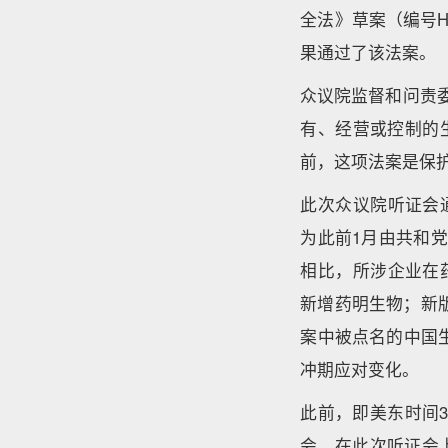
全法》草案（编号H
果通过了该法案。
众议院监督和问责
有、经营或控制的
前，这项法案是保
此次众议院听证会通过
为此前1月由共和党众
相比，所涉企业在药明
新增药明生物；新
案中被点名的中国生
冲期应对变化。
此前，即美东时间
会，在此次听证会上