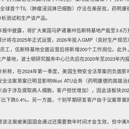
，全球首个TIL（肿瘤浸润淋巴细胞）疗法在美获批，药明康
分析测试和生产该产品。
年年报中披露，将扩大美国马萨诸塞州伍斯特基地产能至3.6
计将在2025年正式运营，2026年投入GMP（良好生产规
名员工，伍斯特基地全面运营后将新增200个工作岗位。此
产基地，波士顿研究服务中心已先后在2020年至2023年内
分析称，在2024年第一季度，美国生物安全法草案的负面影
全法案草案已明显影响Wuxi ATU业务（药明康德的高端治疗
（由于涉及提取病人细胞，客户担忧增加），因此该板块202
、环比下跌0.4%。另一方面，个别早期研发客户由于议案草
管该法案被美国国会通过还需要数年时间才会生效，但中美