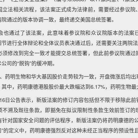
国立法相关流程，该法案正式成为法律前，需要经过参议院
两院通过的版本协调一致，最终递交美国总统签署。
会也通过了该法案，此意味着参议院和众议院版本的法案
细节进行全体辩论和全体议员表决通过后，还需要关注两院法案
必须修改到完全一致才能提交总统签署，但此前参议院通过
公司的“脱钩”的缓冲期。
康德、药明生物和华大基因股价走势较为一致，开盘微涨后均出
其中，药明康德港股股价最大跌幅达到6.17%，药明生物最大
月16日公告表示，新版法案的修订内容包括但不限于移除此前
项不溯及既往条款，即豁免在拟议限制性条款生效前签订的
有针对国家安全问题的评估程序，新版法案仍将药明康德的公
司”的定义中，药明康德强烈反对这种未经正当程序的预设性