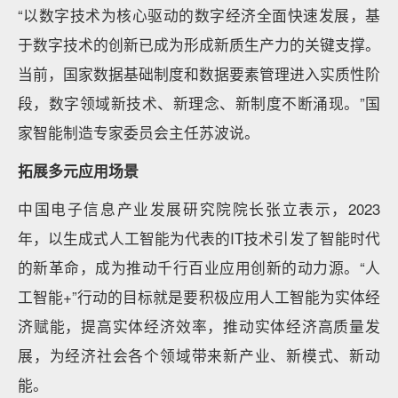
“以数字技术为核心驱动的数字经济全面快速发展，基
于数字技术的创新已成为形成新质生产力的关键支撑。
当前，国家数据基础制度和数据要素管理进入实质性阶
段，数字领域新技术、新理念、新制度不断涌现。”国
家智能制造专家委员会主任苏波说。
拓展多元应用场景
中国电子信息产业发展研究院院长张立表示，2023
年，以生成式人工智能为代表的IT技术引发了智能时代
的新革命，成为推动千行百业应用创新的动力源。“人
工智能+”行动的目标就是要积极应用人工智能为实体经
济赋能，提高实体经济效率，推动实体经济高质量发
展，为经济社会各个领域带来新产业、新模式、新动
能。