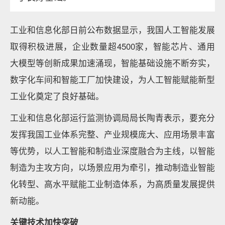
工业和信息化部日前公布数据显示，我国人工智能发展
取得积极进展，企业数量超4500家，智能芯片、通用
大模型等创新成果加速涌现，智能基础设施不断夯实，
数字化车间和智能工厂加快建设，为人工智能赋能新型
工业化奠定了良好基础。
工业和信息化部运行监测协调局局长陶青表示，要充分
发挥我国工业体系完整、产业规模庞大、应用场景丰富
等优势，以人工智能和制造业深度融合为主线，以智能
制造为主攻方向，以场景应用为牵引，推动制造业智能
化转型、高水平赋能工业制造体系，为高质量发展提供
新动能。
关键技术加快突破