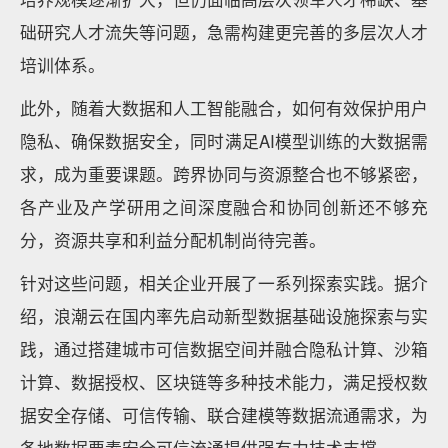
础研究人才流失等问题，急需构建更完善的多层次人才
培训体系。
此外，随着大数据和人工智能融合，如何有效保护用户
隐私、确保数据安全，同时满足AI模型训练的大数据需
求，成为重要课题。跨界协同与资源整合也不够紧密，
各产业及产学研用之间深度融合和协同创新还不够充
分，资源共享和利益分配机制尚待完善。
针对这些问题，相关企业开展了一系列探索实践。据介
绍，浪潮云在国内率先启动新型数据基础设施探索与实
践，通过搭建城市可信数据空间并融合隐私计算、沙箱
计算、数据授权、区块链等多种技术能力，满足授权数
据安全存储、可信传输、联合建模等数据流通需求，为