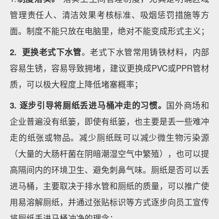
管理责任人、清洁效果考核标准、吸烟惩罚措施等方
面。制度不能只放在电脑里，绝对不能变成形式主义；
2. 更换老式下水管
。老式下水管常用铸铁材料，内部
容易生锈，容易导致拥堵，建议更换成PVC或PPR管材
质，可以极大程度上降低堵塞概率；
3
.
逐步引导将
厕纸丢进
马桶冲走的习惯
。
国外商场和
企业普遍没有纸篓，即使有纸篓，也主要是丢一些难冲
走的纸张或物品。减少厕纸既可以减少微生物污染源
（大量的大肠杆菌在阴暗潮湿空气中繁殖），也可以提
高隔间内的环境卫生、避免刺鼻气味。厕纸是否可以丢
进马桶，主要取决于排水管和厕纸的质量，可以推广使
用易溶解厕纸，并通过张贴标识等方式逐步向员工宣传
将厕纸丢进马桶冲净的理念；