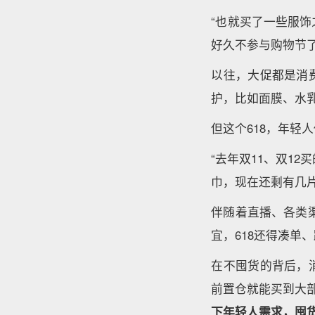
“也就买了一些服饰
好久不参与购物节
以往，大促都是消
护，比如面膜、水
但这个618，年轻
“去年双11、双12
巾，现在还剩有几
伴随着直播、各类
宜，618还得凑单
在不囤货的背后，
前置仓就能买到大部
下年轻人需求，囤