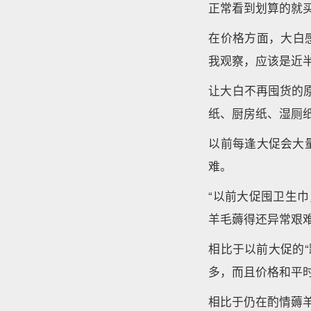
正常看到划算的就买
在价格方面，大白
我观察，应该是近半
让大白不再囤货的原
纸、厨房纸、湿厕
以前每逢大促会大
难。
“以前大促囤卫生
羊毛薅得还异常艰难
相比于以前大促的“
多，而且价格和平
相比于仍在酌情薅