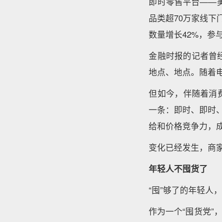
即时零售平台——美
品类超70万家线下
数量增长42%，参
金融时报的记者曾
地点、地点。随着
但如今，伴随着消
一条：即时、即时
给和价格竞争力，
变化已经发生，商
年轻人不囤货了
“囤”够了的年轻人，
作为一个“囤货党”