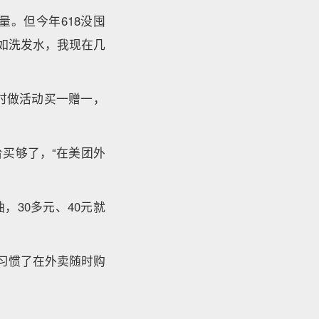
量。但今年618没囤
如洗发水，我现在几
当时做活动买一赠一，
买够了，“在美团外
，30多元、40元就
。
习惯了在外卖随时购