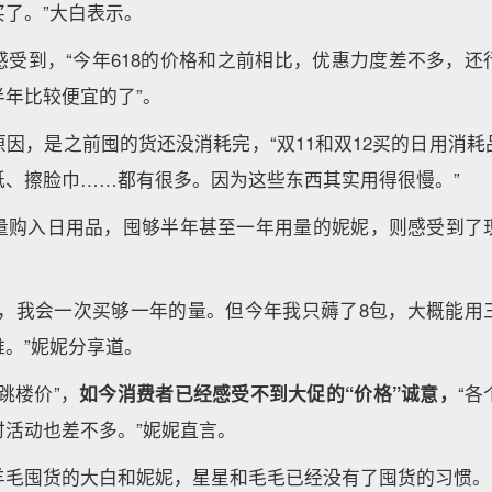
了。”大白表示。
感受到，“今年618的价格和之前相比，优惠力度差不多，还
年比较便宜的了”。
因，是之前囤的货还没消耗完，“双11和双12买的日用消
纸、擦脸巾……都有很多。因为这些东西其实用得很慢。”
量购入日用品，囤够半年甚至一年用量的妮妮，则感受到了
巾，我会一次买够一年的量。但今年我只薅了8包，大概能用
。”妮妮分享道。
跳楼价”，
如今消费者已经感受不到大促的“价格”诚意，
“
时活动也差不多。”妮妮直言。
羊毛囤货的大白和妮妮，星星和毛毛已经没有了囤货的习惯。