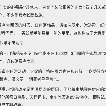
之类的必需品”“装修人，只买了装修相关的东西”“看了几天都
了”，不少消费者如是说道。
费者大囤货的时候，日用消耗品，诸如洗发水、沐浴露、纸
乳精华等，一买就是半年甚至一年的用量，这也构成了大促消
人似乎不囤货了。
买的日用消耗品还没用完”“我还在用2022年3月囤的洗衣凝珠”“2
片”，几位消费者表示。
渠道的日常活动，大促的价格吸引力也在被瓦解。“我觉得直
、蹲点，没必要。”消费者星星直言。
消费习惯的改变是更深层次的原因，伴随着本地零售供应的
分所需日用品，天猫超市、京东等渠道疯“卷”物流，
即时达
货成了非必要。