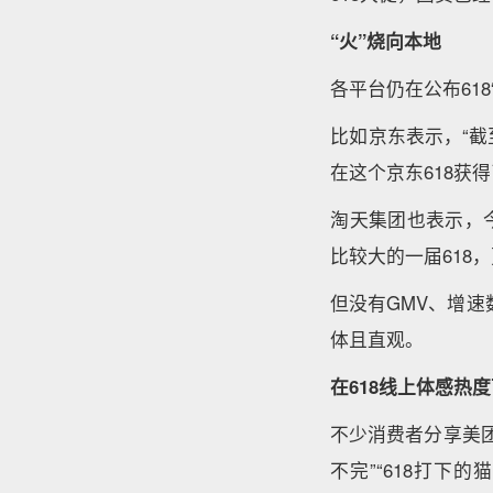
“火”烧向本地
各平台仍在公布618
比如京东表示，“截至
在这个京东618获
淘天集团也表示，
比较大的一届618
但没有GMV、增速
体且直观。
在618线上体感热
不少消费者分享美团
不完”“618打下