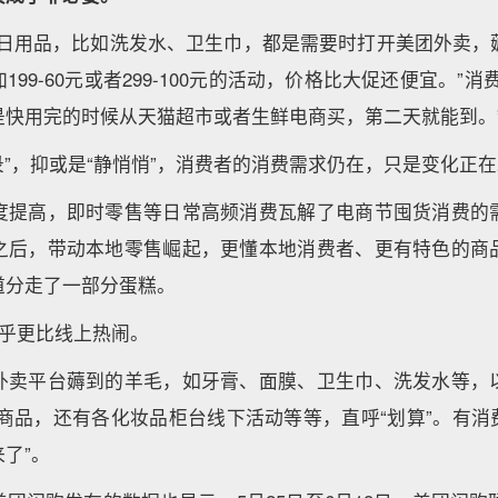
类日用品，比如洗发水、卫生巾，都是需要时打开美团外卖，
99-60元或者299-100元的活动，价格比大促还便宜。”
是快用完的时候从天猫超市或者生鲜电商买，第二天就能到。
记录”，抑或是“静悄悄”，消费者的消费需求仍在，只是变化正
度提高，即时零售等日常高频消费瓦解了电商节囤货消费的
之后，带动本地零售崛起，更懂本地消费者、更有特色的商
道分走了一部分蛋糕。
似乎更比线上热闹。
外卖平台薅到的羊毛，如牙膏、面膜、卫生巾、洗发水等，
I商品，还有各化妆品柜台线下活动等等，直呼“划算”。有消费
来了”。