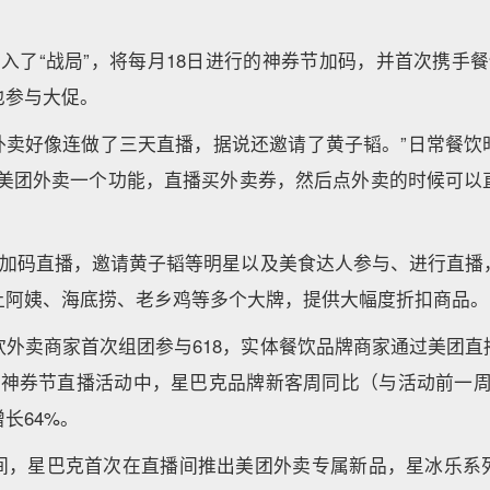
加入了“战局”，将每月18日进行的神券节加码，并首次携手餐
也参与大促。
团外卖好像连做了三天直播，据说还邀请了黄子韬。”日常餐
了美团外卖一个功能，直播买外卖券，然后点外卖的时候可以
加入加码直播，邀请黄子韬等明星以及美食达人参与、进行直播
上阿姨、海底捞、老乡鸡等多个大牌，提供大幅度折扣商品。
饮外卖商家首次组团参与618，实体餐饮品牌商家通过美团直
8神券节直播活动中，星巴克品牌新客周同比（与活动前一周
长64%。
间，星巴克首次在直播间推出美团外卖专属新品，星冰乐系