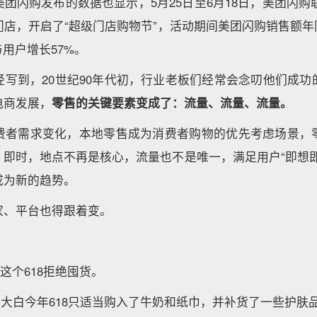
团闪购发布的数据也显示，5月25日至6月18日，美团闪购联
门店，开启了“超级门店购物节”，活动期间美团闪购销售额年
与用户增长57%。
经写到，20世纪90年代初，行业老板们经常会念叨他们成功
电商发展，
零售的关键要素变成了：流量、流量、流量。
费者需求变化，本地零售成为消费者购物的优先考虑场景，
、即时，地点不再是核心，流量也不是唯一，满足用户“即想即
成为新的趋势。
家、平台也得跟着变。
这个618拒绝囤货。
，大白今年618只适当购入了牛奶和纸巾，并补货了一些护肤