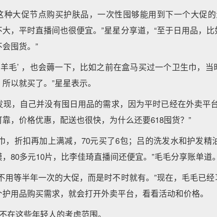
8这种大促节点购买护肤品，一次性囤够能用到下一个大促的
不大，平时直播间也很便宜。”星星分享道，“至于日用品，比
会囤货。”
‘羊毛’ ，也会薅一下，比如之前在盒马买过一个卫生巾，
，所以就买了。”星星表示。
发现，自己并没有囤日用品的需求，因为平时已经在外卖平台
靠，价格优惠，配送也很快，为什么还要618囤货？”
卫生巾，折扣再加上满减，70元买了6包；吕的洗发水和护发精油
，80多元10片，比李佳琦直播间还便宜。”毛毛分享账单道
还不用等半年一次的大促，而是时不时就有。”现在，毛毛已经
个护用品购买需求，就会打开外卖平台，看看活动和价格。
经不在这些年轻人的考虑范围。