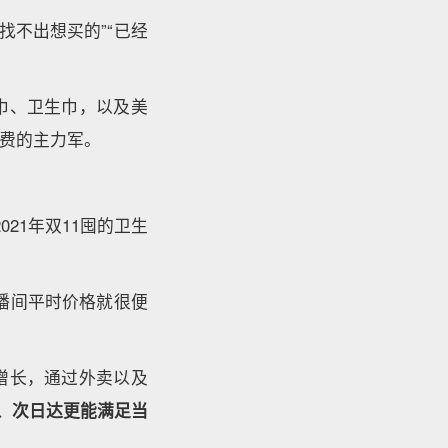
找不出想买的”“已经
巾、卫生巾，以及美
费的主力军。
021年双11囤的卫生
播间平时价格就很便
增长，通过外卖以及
、次日达更能满足当