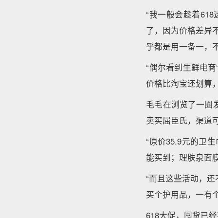
“我一般会趁着61
了，因为价格差异
乎都是用一备一，不
“偶尔看到生鲜电商
价格比淘宝还划算
毛毛在浏览了一圈
卖买屈臣氏，渠道可
“原价35.9元的
能买到；理肤泉面膜
“而且这些活动，
买个护用品，一有
618大促，囤货已