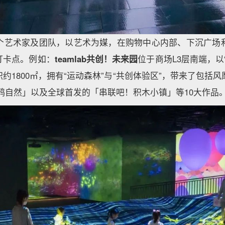
0个艺术家及团队，以艺术为媒，在购物中心内部、下沉广场和
打卡点。例如：
teamlab共创！未来园
位于商场L3层南端，以“Co
1800㎡，拥有“运动森林”与“共创体验区”，带来了包括风靡全球的
、「涂鸦自然」以及全球首发的「串联吧！积木小镇」等10大作品