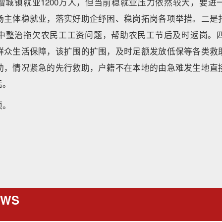
增城镇就业1200万人，但当前稳就业压力依然较大，要进
场主体稳就业，落实好助企纾困、稳岗拓岗各项举措。二是
中整治拖欠农民工工资问题，帮助农民工节后及时返岗。
群众生活保障，该扩围的扩围，及时足额发放低保等各类救
助，情况紧急的先行救助，户籍不在本地的由急难发生地直
活。
项。
EWS