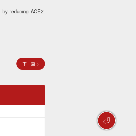
on by reducing ACE2.
下一篇 >
⏎