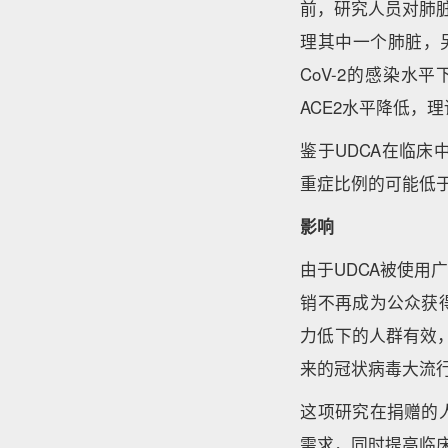
前，研究人员对肺
理其中一个肺脏，另
CoV-2的感染水
ACE2水平降低，理
鉴于UDCA在临床
重症比例的可能低于
影响
由于UDCA被使
销不再成为公众获
力低下的人群有效
来的冠状病毒大流
这项研究在捐赠的
需求，同时提高临