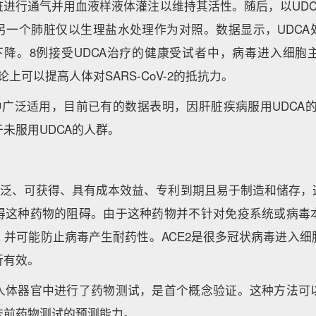
脏进行通气并用血液样液体灌注以维持其活性。随后，以UDC
一个肺脏仅以生理盐水处理作为对照。数据显示，UDCA处
平下降。8例接受UDCA治疗的健康受试者中，病毒进入细
论上可以提高人体对SARS-CoV-2的抵抗力。
中广泛适用，目前已有的数据表明，因肝脏疾病服用UDCA的患者
未服用UDCA的人群。
用广泛、可获得、具有成本效益、专利到期且易于制造和储存，
得这种药物的阻碍。由于这种药物并不针对免疫系统或病毒
，并可能防止病毒产生耐药性。ACE2是很多冠状病毒进入细
行有效。
人体器官中进行了药物测试，是首个概念验证。这种方法可
床前药物测试的预测能力。