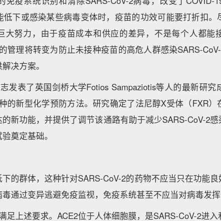
免疫系统识别和清除SARS-CoV-2病毒，改变了COVID-
能低下或感染某些病毒变体时，疫苗的功效可能要打折扣。
巨大努力，由于疫苗成本和供应的差异，不是每个人都能
19的管理将转变为防止未接种疫苗的高危人群感染SARS-Co
供解决方案。
e杂志发表了英国剑桥大学Fotios Sampaziotis等人的最
疫苗接种的新型化学预防方法。研究确定了法尼醇X受体（FXR
表达的新功能，并提供了调节该通路有助于减少SARS-CoV-2
试验奠定基础。
下的群体，这种针对SARS-CoV-2的药物不应当只在功能
病毒通过变异逃避免疫监视，免疫系统甚至不应当对病毒发挥
满足上述要求。ACE2位于人体细胞膜，是SARS-CoV-2