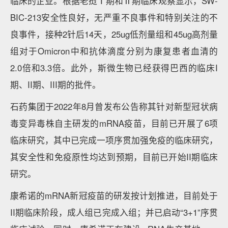
临床的企业。根据老挝Ⅰ期和Ⅱ期临床观察显示，SW-
BIC-213安全性良好，无严重不良事件和特别关注的不
良事件，接种2针后14天，25ug低剂量组和45ug高剂量
组对于Omicron中和抗体滴度分别为康复患者血清的
2.0倍和3.3倍。此外，斯微生物已经获得巴西的临床I
期、II期、III期的批件。
石药集团于2022年8月曾发布公告称其针对新型冠状病
毒变异毒株自主研发的mRNA疫苗，目前已开展了6项
临床研究，其中已完成一项序贯加强免疫的临床研究，
其安全性和免疫原性均达到预期，目前已开始II期临床
研究。
康希诺的mRNA新冠疫苗的研发按计划推进，目前处于
II期临床阶段，成人组已完成入组；并已启动“3+1”序贯