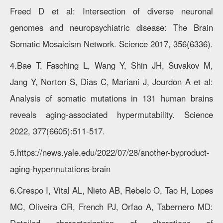
Freed D et al: Intersection of diverse neuronal
genomes and neuropsychiatric disease: The Brain
Somatic Mosaicism Network. Science 2017, 356(6336).
4.Bae T, Fasching L, Wang Y, Shin JH, Suvakov M,
Jang Y, Norton S, Dias C, Mariani J, Jourdon A et al:
Analysis of somatic mutations in 131 human brains
reveals aging-associated hypermutability. Science
2022, 377(6605):511-517.
5.https://news.yale.edu/2022/07/28/another-byproduct-
aging-hypermutations-brain
6.Crespo I, Vital AL, Nieto AB, Rebelo O, Tao H, Lopes
MC, Oliveira CR, French PJ, Orfao A, Tabernero MD: