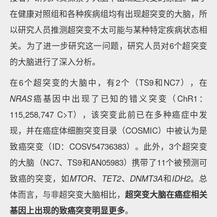
在健康对照组和各种疾病组均有出现超突变的大脑，所
以研究人员推测超突变不太可能与某种特定疾病状态相
关。为了进一步研究这一问题，研究人员对6个超突变
的大脑进行了深入分析。
在6个超突变的大脑中，有2个（TS9和NC7），在
NRAS
癌基因中出现了已知的错义突变（ChR1：
115,258,747 C>T），该突变此前已在多种癌症中发
现，并在癌症体细胞突变目录（COSMIC）中被认为是
致癌突变（ID：COSV54736383）。此外，3个超突变
的大脑（NC7、TS9和AN05983）携带了11个被预测可
致癌的突变，如
MTOR
、
TET2
、
DNMT3A
和
IDH2
。总
体而言，与非超突变大脑相比，
超突变大脑在癌症相关
基因上出现的致癌突变明显更多
。