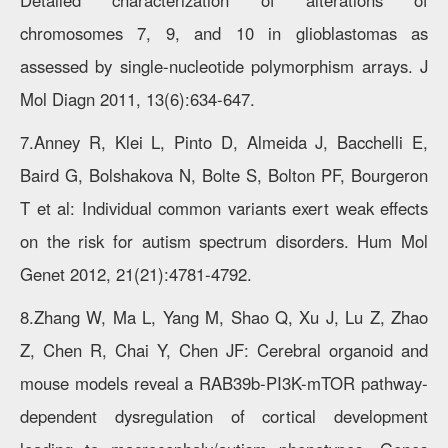
Detailed characterization of alterations of
chromosomes 7, 9, and 10 in glioblastomas as
assessed by single-nucleotide polymorphism arrays. J
Mol Diagn 2011, 13(6):634-647.
7.Anney R, Klei L, Pinto D, Almeida J, Bacchelli E,
Baird G, Bolshakova N, Bolte S, Bolton PF, Bourgeron
T et al: Individual common variants exert weak effects
on the risk for autism spectrum disorders. Hum Mol
Genet 2012, 21(21):4781-4792.
8.Zhang W, Ma L, Yang M, Shao Q, Xu J, Lu Z, Zhao
Z, Chen R, Chai Y, Chen JF: Cerebral organoid and
mouse models reveal a RAB39b-PI3K-mTOR pathway-
dependent dysregulation of cortical development