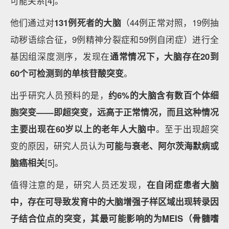
可能关系[4]。
他们通过对
131例死者的大脑
（44例正常对照，19例抽
动秽语综合征，9例精神分裂症和59例自闭症）进行全
基因组深度测序，发现在
通常情况下，大脑存在
20到
60个可检测到的单核苷酸突变
。
出乎研究人员预料的是，
约6%的大脑含有数百个体细
胞突变——即超突变，远高于正常情况，而且这种情况
主要出现在60岁以上的老年人大脑中
。至于出现超突
变的原因，研究人员认为
可能与衰老、阿尔茨海默病或
脑癌相关
[5]。
值得注意的是，研究人员还发现，
在自闭症患者大脑
中，
存在可导致发育中的大脑增强子样区域出现转录因
子结合位点的突变，其最可能影响的为MEIS
（骨髓嗜