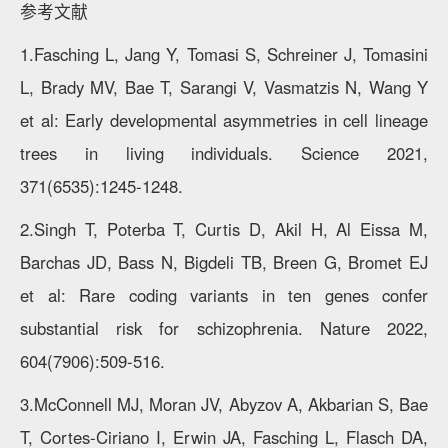
参考文献
1.Fasching L, Jang Y, Tomasi S, Schreiner J, Tomasini
L, Brady MV, Bae T, Sarangi V, Vasmatzis N, Wang Y
et al: Early developmental asymmetries in cell lineage
trees in living individuals. Science 2021,
371(6535):1245-1248.
2.Singh T, Poterba T, Curtis D, Akil H, Al Eissa M,
Barchas JD, Bass N, Bigdeli TB, Breen G, Bromet EJ
et al: Rare coding variants in ten genes confer
substantial risk for schizophrenia. Nature 2022,
604(7906):509-516.
3.McConnell MJ, Moran JV, Abyzov A, Akbarian S, Bae
T, Cortes-Ciriano I, Erwin JA, Fasching L, Flasch DA,