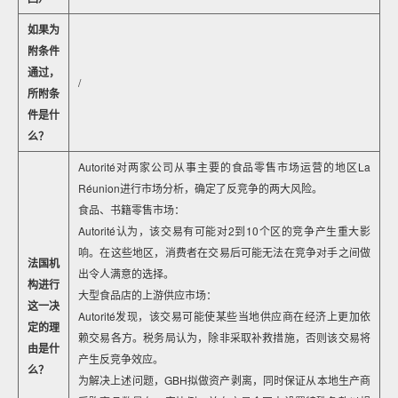
如果为
附条件
通过，
/
所附条
件是什
么？
Autorité对两家公司从事主要的食品零售市场运营的地区La
Réunion进行市场分析，确定了反竞争的两大风险。
食品、书籍零售市场：
Autorité认为，该交易有可能对2到10个区的竞争产生重大影
响。在这些地区，消费者在交易后可能无法在竞争对手之间做
法国机
出令人满意的选择。
构进行
大型食品店的上游供应市场：
这一决
Autorité发现，该交易可能使某些当地供应商在经济上更加依
定的理
赖交易各方。税务局认为，除非采取补救措施，否则该交易将
由是什
产生反竞争效应。
么？
为解决上述问题，GBH拟做资产剥离，同时保证从本地生产商