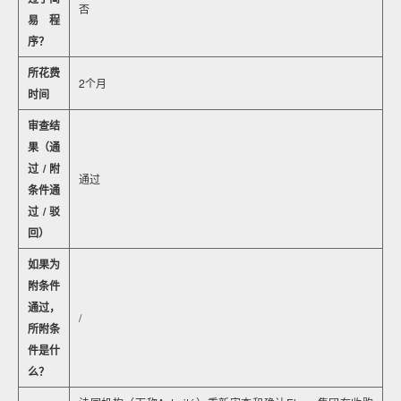
否
易程
序？
所花费
2个月
时间
审查结
果（通
过/附
通过
条件通
过/驳
回）
如果为
附条件
通过，
/
所附条
件是什
么？