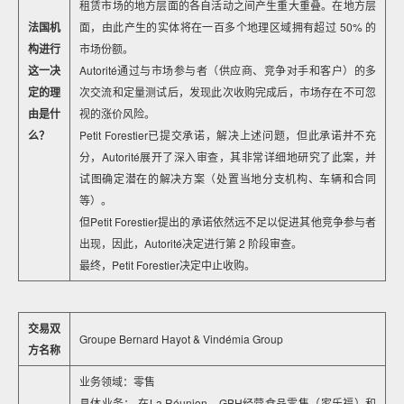
租赁市场的地方层面的各自活动之间产生重大重叠。在地方层
法国机
面，由此产生的实体将在一百多个地理区域拥有超过 50% 的
构进行
市场份额。
这一决
Autorité通过与市场参与者（供应商、竞争对手和客户）的多
定的理
次交流和定量测试后，发现此次收购完成后，市场存在不可忽
由是什
视的涨价风险。
么？
Petit Forestier已提交承诺，解决上述问题，但此承诺并不充
分，Autorité展开了深入审查，其非常详细地研究了此案，并
试图确定潜在的解决方案（处置当地分支机构、车辆和合同
等）。
但Petit Forestier提出的承诺依然远不足以促进其他竞争参与者
出现，因此，Autorité决定进行第 2 阶段审查。
最终，Petit Forestier决定中止收购。
交易双
Groupe Bernard Hayot & Vindémia Group
方名称
业务领域：零售
具体业务： 在La Réunion，GBH经营食品零售（家乐福）和