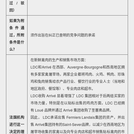
过/驳
回）
如果为附
条件通
过，所附
须作出旨在纠正已查明的竞争问题的承诺
条件是什
么？
在新鲜禽肉的生产和销售市场方面：
LDC和Arrivé 在西部、Auvergne-Bourgogne和西南地区拥
有多家家禽屠宰场，两家企业都将鸡肉、火鸡、鸭肉、珍珠
鸡和兔肉销售给农产品行业、餐饮行业的专业人士（当地和
地区政府、餐馆等）、专业肉店和超市。
LDC收购 Arrivé 显着增强了 LDC 集团相对于后两组买家的
市场力量，特别是在以贴标出售的鸡肉方面，LDC 已经拥
有 Loué 品牌并通过 Arrivé 集团收购了圣塞弗品牌。
法国机构
因此， LDC承诺出售 Fermiers Landais集团的资产，并出
进行这一
售 Arrivé集团持有的Saint-Sever品牌，以减少在西南地区为
决定的理
屠宰场收集的家禽以及向专业肉店和超市销售贴标禽肉的市