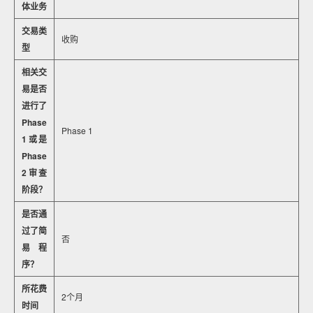
体业务
交易类
收购
型
相关交
易是否
进行了
Phase
Phase 1
1或是
Phase
2审查
阶段？
是否通
过了简
否
易程
序？
所花费
2个月
时间