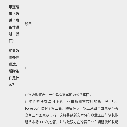
审查结
果（通
过/附
驳回
条件通
过/驳
回）
如果为
附条件
通过，
/
所附条
件是什
么？
此次收购将产生一个具有准垄断地位的集团。
此次收购使得法国冷藏工业车辆租赁市场的第一名 (Petit
Forestier) 收购了第二名，随后在该市场上从四个国家参与者
变为三个国家参与者，这将导致新实体拥有冷藏工业车辆长期
租赁市场90%的份额，并导致双方在冷藏工业车辆租赁和长期