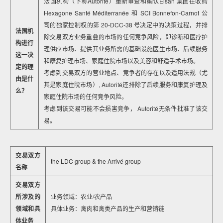
法国机构（下称Autorité）重新审查和确认Elsan 集团在收购
Hexagone Santé Méditerranée 和 SCI Bonnefon-Carnot 公
司的独家控制权的第 20-DCC-38 号决定中的决策过程，并排
法国机
除交易双方业务重叠的市场的任何竞争风险，即诊断和医疗护
构进行
理供应市场、提供其业务所需的基础设施医生市场、后续服务
这一决
和康复护理市场、家庭住院市场以及美容和舒适手术市场。
定的理
考虑到交易双方的营业地点、竞争者的存在以及适用法规（尤
由是什
其是家庭住院市场）, Autorité还排除了后续服务和康复护理及
么？
家庭住院市场的任何竞争风险。
考虑到该交易可能不会损害竞争， Autorité无条件批准了该交
易。
交易双方
the LDC group & the Arrivé group
名称
交易双方
所涉及的
业务领域：农业/农产品
领域和具
具体业务：禽肉和禽类产品的生产和营销链
体业务