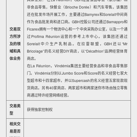
非食品零售，快餐业（Brioche Dorée）和汽车零售。该集团
还在批发市场开展工作，主要通过Bamyrex和Sorelait中间商
作为食品批发商和进口商。GBH控股公司还通过Bamappro和
交易双
Ficarex拥有一个物流中心和一个中央采购办公室，以及一个通
方所涉
过Profima Réunion运营的参考上市中心。该集团还通过
及的领
Sorelait中介生产乳制品。在拉雷联盟，GBH还以“Mr
域和具
Bricolage”的名义经营DIY商店，以“Décathlon”品牌经营体育
体业务
商店。
在La Réunion，Vindémia集团主要经营食品和非食品零售部
门。Vindémia分别以Jumbo Score和Score的名义经营七家大
型超市和十四家超市，并以Supercash的名义经营五家现款现
货商店。另有40家商店、两家超市和两家迷你市场由独立零售
商通过特许经营网络经营。
交易类
获得独家控制权
型
相关交
易是否