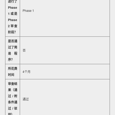
进行了
Phase
Phase 1
1或是
Phase
2审查
阶段？
是否通
过了简
否
易程
序？
所花费
4个月
时间
审查结
果（通
过/附
通过
条件通
过/驳
回）