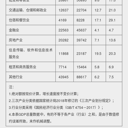
交通运输、仓储和邮政业
12637
22704
12.7
21.0
住宿和餐饮业
4169
8228
17.1
29.1
金融业
22563
45637
4.1
4.7
房地产业
20282
39742
7.1
13.6
信息传输、软件和信息技术
11868
23187
19.5
20.3
服务业
租赁和商务服务业
7714
15464
5.8
6.9
其他行业
43945
88617
6.2
7.5
注：
1.绝对额按现价计算，增长速度按不变价计算；
2.三次产业分类依据国家统计局2018年修订的《三次产业划分规定》；
3.行业分类采用《国民经济行业分类（GB/T 4754－2017）》；
4.本表GDP总量数据中，有的不等于各产业（行业）之和，是由于数值修
约误差所致，未作机械调整。