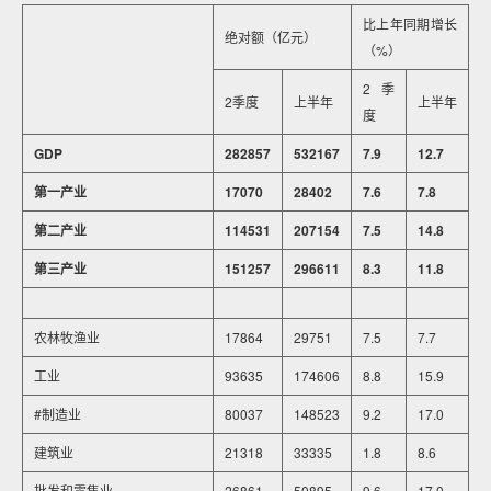
比上年同期增长
绝对额（亿元）
（%）
2季
2季度
上半年
上半年
度
GDP
282857
532167
7.9
12.7
第一产业
17070
28402
7.6
7.8
第二产业
114531
207154
7.5
14.8
第三产业
151257
296611
8.3
11.8
农林牧渔业
17864
29751
7.5
7.7
工业
93635
174606
8.8
15.9
#制造业
80037
148523
9.2
17.0
建筑业
21318
33335
1.8
8.6
批发和零售业
26861
50895
9.6
17.0