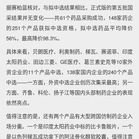
据赛柏蓝核对，与拟中选结果相比，正式版的第五批国
采结果并无变化——共61个药品采购成功，148家药企
的251个产品获拟中选资格，拟中选药品平均降价
56%，最高降价98.3%。
具体来看，贝朗医疗、利奥制药、梯瓦、赛诺菲、印度
太阳药业、田边三菱、GE医疗、葛兰素史克等10家外
资企业的11个产品中选，138家国内企业的240个产品
中选——一方面，外资中选企业创历次集采最高；另一
方面、齐鲁、科伦、扬子江等国内头部制药企业的表现
依然亮点。
值得注意的是，还有两个产品有大型跨国仿制药企业入
场分羹。一个是印度太阳药业中标的比卡鲁胺片，一个
是以色列梯瓦成功拿下的阿法骨化醇软胶囊，值得注意