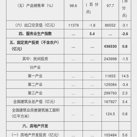
(百
(百分
（五）产品销售率（%）
98.6
97.7
分
点)
点)
（六）出口交货值（亿元）
11376
-1.8
86552
-3.1
四、服务业生产指数
…
5.4
…
-2.6
五、固定资产投资（不含农户）
…
…
436530
0.8
（亿元）
其中：民间投资
…
…
243998
-1.5
分产业
第一产业
…
…
11653
14.5
第二产业
…
…
125084
-3.4
第三产业
…
…
299793
2.3
全国建筑业总产值（亿元）
…
…
167927
3.4
全国建筑业房屋建筑施工面积
…
…
124.5
0.8
（亿平方米）
六、房地产开发
（一）房地产开发投资（亿元）
…
…
103484
5.6