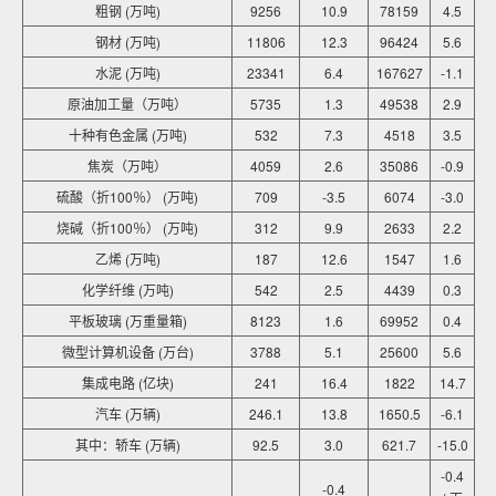
粗钢 (万吨)
9256
10.9
78159
4.5
钢材 (万吨)
11806
12.3
96424
5.6
水泥 (万吨)
23341
6.4
167627
-1.1
原油加工量（万吨）
5735
1.3
49538
2.9
十种有色金属 (万吨)
532
7.3
4518
3.5
焦炭（万吨）
4059
2.6
35086
-0.9
硫酸（折100％） (万吨)
709
-3.5
6074
-3.0
烧碱（折100％） (万吨)
312
9.9
2633
2.2
乙烯 (万吨)
187
12.6
1547
1.6
化学纤维 (万吨)
542
2.5
4439
0.3
平板玻璃 (万重量箱)
8123
1.6
69952
0.4
微型计算机设备 (万台)
3788
5.1
25600
5.6
集成电路 (亿块)
241
16.4
1822
14.7
汽车 (万辆)
246.1
13.8
1650.5
-6.1
其中：轿车 (万辆)
92.5
3.0
621.7
-15.0
-0.4
-0.4