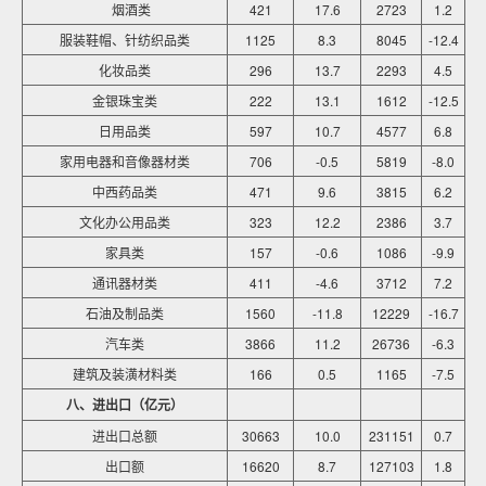
烟酒类
421
17.6
2723
1.2
服装鞋帽、针纺织品类
1125
8.3
8045
-12.4
化妆品类
296
13.7
2293
4.5
金银珠宝类
222
13.1
1612
-12.5
日用品类
597
10.7
4577
6.8
家用电器和音像器材类
706
-0.5
5819
-8.0
中西药品类
471
9.6
3815
6.2
文化办公用品类
323
12.2
2386
3.7
家具类
157
-0.6
1086
-9.9
通讯器材类
411
-4.6
3712
7.2
石油及制品类
1560
-11.8
12229
-16.7
汽车类
3866
11.2
26736
-6.3
建筑及装潢材料类
166
0.5
1165
-7.5
八、进出口（亿元）
进出口总额
30663
10.0
231151
0.7
出口额
16620
8.7
127103
1.8