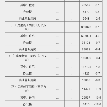
其中：住宅
…
…
76562
6.1
办公楼
…
…
4470
0.5
商业营业用房
…
…
9548
-2.5
（二）房屋施工面积（万平方
…
…
859820
3.1
米）
其中：住宅
…
…
607031
4.0
办公楼
…
…
35121
-0.7
商业营业用房
…
…
88082
-8.4
（三）房屋新开工面积（万平方
…
…
160090
-3.4
米）
其中：住宅
…
…
117193
-4.2
办公楼
…
…
4826
-3.7
商业营业用房
…
…
13068
-6.3
（四）房屋竣工面积（万平方
…
…
41338
-11.6
米）
其中：住宅
…
…
29597
-10.5
办公楼
…
…
1416
-18.6