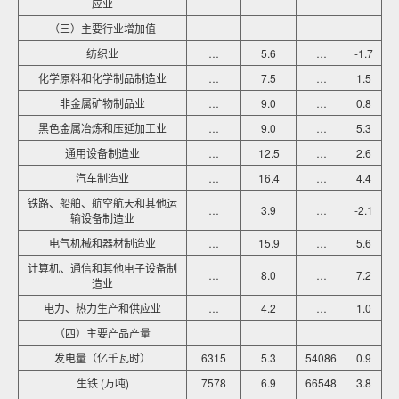
应业
（三）主要行业增加值
纺织业
…
5.6
…
-1.7
化学原料和化学制品制造业
…
7.5
…
1.5
非金属矿物制品业
…
9.0
…
0.8
黑色金属冶炼和压延加工业
…
9.0
…
5.3
通用设备制造业
…
12.5
…
2.6
汽车制造业
…
16.4
…
4.4
铁路、船舶、航空航天和其他运
…
3.9
…
-2.1
输设备制造业
电气机械和器材制造业
…
15.9
…
5.6
计算机、通信和其他电子设备制
…
8.0
…
7.2
造业
电力、热力生产和供应业
…
4.2
…
1.0
（四）主要产品产量
发电量（亿千瓦时）
6315
5.3
54086
0.9
生铁 (万吨)
7578
6.9
66548
3.8