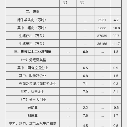
度）
度）
二、农业
猪牛羊禽肉（万吨）
…
…
5251
-4.7
其中：猪肉（万吨）
…
…
2838
-10.8
生猪存栏（万头）
…
…
37039
20.7
生猪出栏（万头）
…
…
36186
-11.7
三、规模以上工业增加值
…
6.9
…
1.2
（一）分经济类型
其中：国有控股企业
…
6.5
…
0.9
其中：股份制企业
…
6.8
…
1.5
外商及港澳台商投资企业
…
7.1
…
0.3
其中：私营企业
…
7.9
…
2.1
（二）分三大门类
采矿业
…
2.2
…
-0.6
制造业
…
7.6
…
1.7
电力、热力、燃气及水生产和供
…
4.5
…
0.8