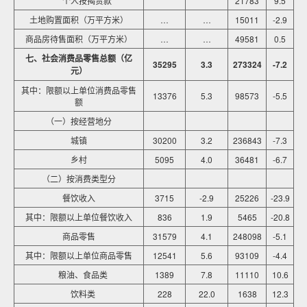
个人按揭贷款
21783
9.5
土地购置面积（万平方米）
…
…
15011
-2.9
商品房待售面积（万平方米）
…
…
49581
0.5
七、社会消费品零售总额（亿
35295
3.3
273324
-7.2
元）
其中：限额以上单位消费品零售
13376
5.3
98573
-5.5
额
（一）按经营地分
城镇
30200
3.2
236843
-7.3
乡村
5095
4.0
36481
-6.7
（二）按消费类型分
餐饮收入
3715
-2.9
25226
-23.9
其中：限额以上单位餐饮收入
836
1.9
5465
-20.8
商品零售
31579
4.1
248098
-5.1
其中：限额以上单位商品零售
12541
5.6
93109
-4.4
粮油、食品类
1389
7.8
11110
10.6
饮料类
228
22.0
1638
12.3