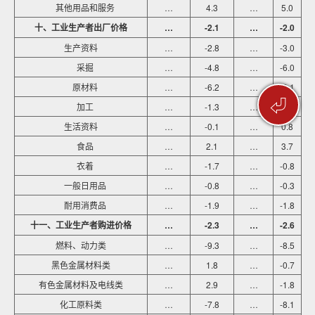
其他用品和服务
…
4.3
…
5.0
十、工业生产者出厂价格
…
-2.1
…
-2.0
生产资料
…
-2.8
…
-3.0
采掘
…
-4.8
…
-6.0
原材料
…
-6.2
…
-6.1
⏎
加工
…
-1.3
…
-1.5
生活资料
…
-0.1
…
0.8
食品
…
2.1
…
3.7
衣着
…
-1.7
…
-0.8
一般日用品
…
-0.8
…
-0.3
耐用消费品
…
-1.9
…
-1.8
十一、工业生产者购进价格
…
-2.3
…
-2.6
燃料、动力类
…
-9.3
…
-8.5
黑色金属材料类
…
1.8
…
-0.7
有色金属材料及电线类
…
2.9
…
-1.8
化工原料类
…
-7.8
…
-8.1