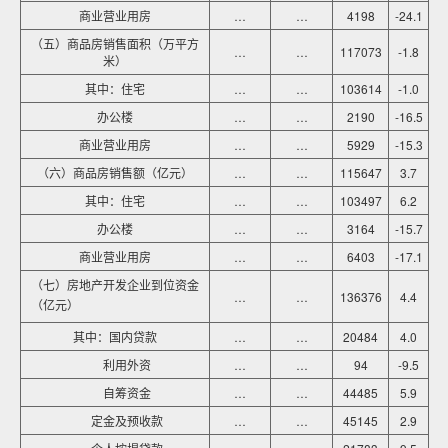
商业营业用房
…
…
4198
-24.1
（五）商品房销售面积（万平方
…
…
117073
-1.8
米）
其中：住宅
…
…
103614
-1.0
办公楼
…
…
2190
-16.5
商业营业用房
…
…
5929
-15.3
（六）商品房销售额（亿元）
…
…
115647
3.7
其中：住宅
…
…
103497
6.2
办公楼
…
…
3164
-15.7
商业营业用房
…
…
6403
-17.1
（七）房地产开发企业到位资金
…
…
136376
4.4
（亿元）
其中：国内贷款
…
…
20484
4.0
利用外资
…
…
94
-9.5
自筹资金
…
…
44485
5.9
定金及预收款
…
…
45145
2.9