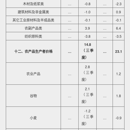
木材及纸浆类
…
-0.8
…
-2.3
建筑材料及非金属类
…
-1.0
…
0.9
其它工业原材料及半成品类
…
-0.1
…
-0.1
农副产品类
…
3.9
…
6.4
纺织原料类
…
-3.8
…
-3.5
14.8
（三季
十二、农产品生产者价格
…
…
23.1
度）
2.8
（三季
农业产品
…
…
1.2
度）
2.1
（三季
谷物
…
…
1.8
度）
-1.2
（三季
小麦
…
…
-0.9
度）