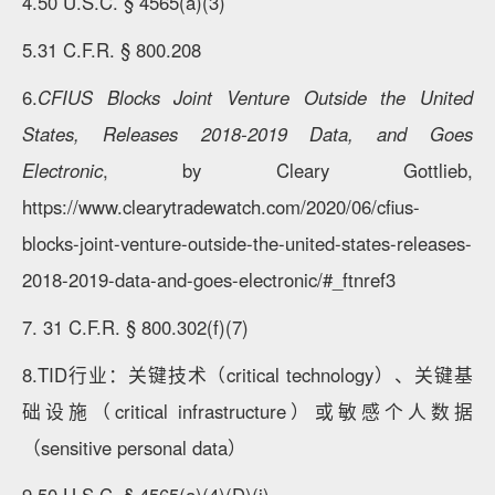
4.50 U.S.C. § 4565(a)(3)
5.31 C.F.R. § 800.208
6.
CFIUS Blocks Joint Venture Outside the United
States, Releases 2018-2019 Data, and Goes
Electronic
, by Cleary Gottlieb,
https://www.clearytradewatch.com/2020/06/cfius-
blocks-joint-venture-outside-the-united-states-releases-
2018-2019-data-and-goes-electronic/#_ftnref3
7. 31 C.F.R. § 800.302(f)(7)
8.TID行业：关键技术（critical technology）、关键基
础设施（critical infrastructure）或敏感个人数据
（sensitive personal data）