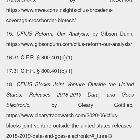
https://www.mwe.com/insights/cfius-broadens-
coverage-crossborder-biotech/
15.
CFIUS Reform, Our Analysis
, by Gibson Dunn,
https://www.gibsondunn.com/cfius-reform-our-analysis/
16.31 C.F.R. § 800.401(c)(1)
17.31 C.F.R. § 800.401(c)(1)
18.
CFIUS Blocks Joint Venture Outside the United
States, Releases 2018-2019 Data, and Goes
Electronic
, by Cleary Gottlieb,
https://www.clearytradewatch.com/2020/06/cfius-
blocks-joint-venture-outside-the-united-states-releases-
2018-2019-data-and-goes-electronic/#_ftnref3