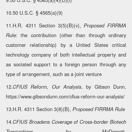
9.50 U.S.C. § 4565(a)(4)(D)(i)
10.50 U.S.C. § 4565(a)(9)
11.H.R. 4311 Section 3(5)(B)(v),
Proposed FIRRMA
Rule
: the contribution (other than through ordinary
customer relationship) by a United States critical
technology company of both intellectual property and
as sociated support to a foreign person through any
type of arrangement, such as a joint venture
12.
CFIUS Reform, Our Analysis
, by Gibson Dunn,
https://www.gibsondunn.com/cfius-reform-our-analysis/
13.H.R. 4311 Section 3(8)(B),
Proposed FIRRMA Rule
14.
CFIUS Broadens Coverage of Cross-border Biotech
Transactions
, by McDemott,