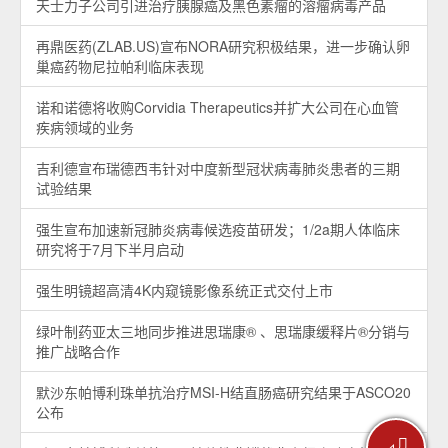
天士力子公司引进治疗胰腺癌及黑色素瘤的溶瘤病毒产品
再鼎医药(ZLAB.US)宣布NORA研究积极结果，进一步确认卵
巢癌药物尼拉帕利临床表现
诺和诺德将收购Corvidia Therapeutics并扩大公司在心血管
疾病领域的业务
吉利德宣布瑞德西韦针对中度新型冠状病毒肺炎患者的三期
试验结果
强生宣布加速新冠肺炎病毒候选疫苗研发；1/2a期人体临床
研究将于7月下半月启动
强生明镜超高清4K内窥镜影像系统正式交付上市
绿叶制药亚太三地同步推进思瑞康® 、思瑞康缓释片®分销与
推广战略合作
默沙东帕博利珠单抗治疗MSI-H结直肠癌研究结果于ASCO20
公布
⏎