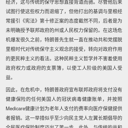
经济，这与传统的保守思想直接背道而驰。尽管他后来
试图行使这些权力而退缩了，但他打出的基调与里根经
常援引《宪法》第十修正案的态度截然不同，后者是为
未明确授予联邦政府的州或人民权力保留的。在这场危
机爆发很久之前，特朗普先生就一直在推动共和党摆脱
里根时代对传统保守主义观念的接受，转向对政府作用
的更民粹主义的看法。这种民粹主义哲学并不害羞使用
政府权力或政府的支票簿，以使工人阶级的美国人受
益。
因此，在危机中，特朗普政府宣布联邦政府将支付没有
健康保险的任何美国人的冠状病毒健康账单，并按照
Medicare健康计划为老年人支付的费率向医疗保健提供
者报销。这一举措似乎至少向民主党人左翼长期倡导的
全民医疗保险制度迈出了第一步。此外，与传统的共和