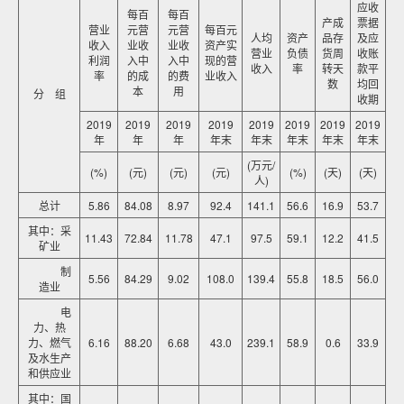
应收
每百
每百
产成
票据
营业
元营
元营
每百元
人均
资产
品存
及应
收入
业收
业收
资产实
营业
负债
货周
收账
利润
入中
入中
现的营
收入
率
转天
款平
率
的成
的费
业收入
数
均回
本
用
分 组
收期
2019
2019
2019
2019
2019
2019
2019
2019
年
年
年
年末
年末
年末
年末
年末
(万元/
(%)
(元)
(元)
(元)
(%)
(天)
(天)
人)
总计
5.86
84.08
8.97
92.4
141.1
56.6
16.9
53.7
其中：采
11.43
72.84
11.78
47.1
97.5
59.1
12.2
41.5
矿业
制
5.56
84.29
9.02
108.0
139.4
55.8
18.5
56.0
造业
电
力、热
力、燃气
6.16
88.20
6.68
43.0
239.1
58.9
0.6
33.9
及水生产
和供应业
其中：国