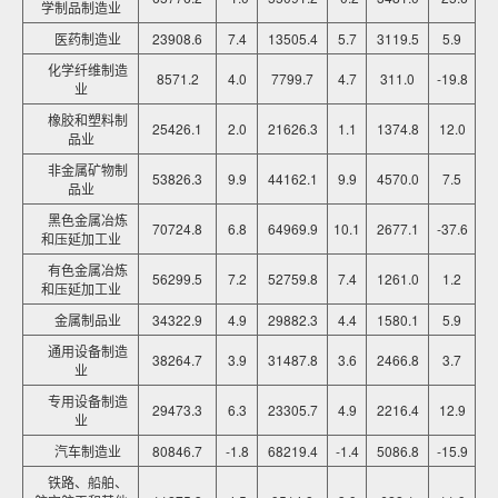
学制品制造业
医药制造业
23908.6
7.4
13505.4
5.7
3119.5
5.9
化学纤维制造
8571.2
4.0
7799.7
4.7
311.0
-19.8
业
橡胶和塑料制
25426.1
2.0
21626.3
1.1
1374.8
12.0
品业
非金属矿物制
53826.3
9.9
44162.1
9.9
4570.0
7.5
品业
黑色金属冶炼
70724.8
6.8
64969.9
10.1
2677.1
-37.6
和压延加工业
有色金属冶炼
56299.5
7.2
52759.8
7.4
1261.0
1.2
和压延加工业
金属制品业
34322.9
4.9
29882.3
4.4
1580.1
5.9
通用设备制造
38264.7
3.9
31487.8
3.6
2466.8
3.7
业
专用设备制造
29473.3
6.3
23305.7
4.9
2216.4
12.9
业
汽车制造业
80846.7
-1.8
68219.4
-1.4
5086.8
-15.9
铁路、船舶、