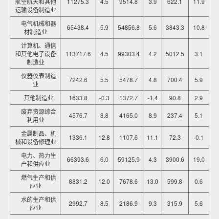
航空航天和其他
11275.3
4.5
9514.8
3.9
622.1
11.9
运输设备制造业
电气机械和器
65438.4
5.9
54856.8
5.6
3843.3
10.8
材制造业
计算机、通信
和其他电子设备
113717.6
4.5
99303.4
4.2
5012.5
3.1
制造业
仪器仪表制造
7242.6
5.5
5478.7
4.8
700.4
5.9
业
其他制造业
1633.8
-0.3
1372.7
-1.4
90.8
2.9
废弃资源综合
4576.7
8.8
4165.0
8.9
237.4
5.1
利用业
金属制品、机
1336.1
12.8
1107.6
11.1
72.3
-0.1
械和设备修理业
电力、热力生
66393.6
6.0
59125.9
4.3
3900.6
19.0
产和供应业
燃气生产和供
8831.2
12.0
7678.6
13.0
599.8
0.6
应业
水的生产和供
2992.7
8.5
2186.9
9.3
315.9
5.6
应业