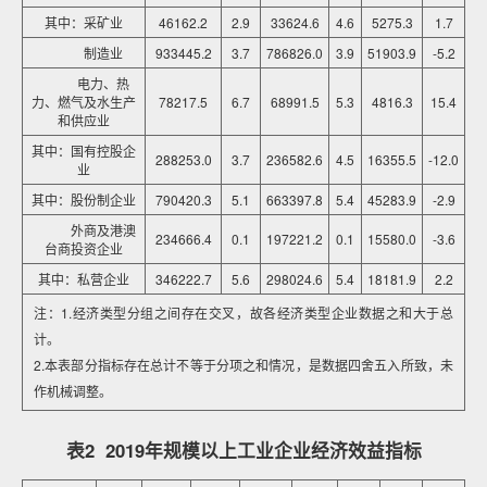
其中：采矿业
46162.2
2.9
33624.6
4.6
5275.3
1.7
制造业
933445.2
3.7
786826.0
3.9
51903.9
-5.2
电力、热
力、燃气及水生产
78217.5
6.7
68991.5
5.3
4816.3
15.4
和供应业
其中：国有控股企
288253.0
3.7
236582.6
4.5
16355.5
-12.0
业
其中：股份制企业
790420.3
5.1
663397.8
5.4
45283.9
-2.9
外商及港澳
234666.4
0.1
197221.2
0.1
15580.0
-3.6
台商投资企业
其中：私营企业
346222.7
5.6
298024.6
5.4
18181.9
2.2
注：1.经济类型分组之间存在交叉，故各经济类型企业数据之和大于总
计。
2.本表部分指标存在总计不等于分项之和情况，是数据四舍五入所致，未
作机械调整。
表2 2019年规模以上工业企业经济效益指标