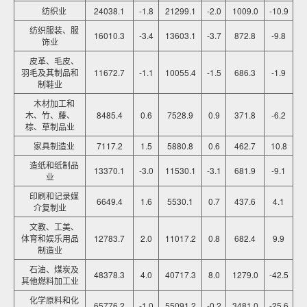
纺织业
24038.1
-1.8
21299.1
-2.0
1009.0
-10.9
纺织服装、服
16010.3
-3.4
13603.1
-3.7
872.8
-9.8
饰业
皮革、毛皮、
羽毛及其制品和
11672.7
-1.1
10055.4
-1.5
686.3
-1.9
制鞋业
木材加工和
木、竹、藤、
8485.4
0.6
7528.9
0.9
371.8
-6.2
棕、草制品业
家具制造业
7117.2
1.5
5880.8
0.6
462.7
10.8
造纸和纸制品
13370.1
-3.0
11530.1
-3.1
681.9
-9.1
业
印刷和记录媒
6649.4
1.6
5530.1
0.7
437.6
4.1
介复制业
文教、工美、
体育和娱乐用品
12783.7
2.0
11017.2
0.8
682.4
9.9
制造业
石油、煤炭及
48378.3
4.0
40717.3
8.0
1279.0
-42.5
其他燃料加工业
化学原料和化
65776.2
-1.0
55091.2
-0.2
3481.0
-25.6