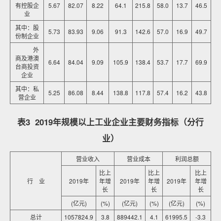
有控股企
5.67
82.07
8.22
64.1
215.8
58.0
13.7
46.5
业
其中：股
5.73
83.93
9.06
91.3
142.6
57.0
16.9
49.7
份制企业
外
商及港澳
6.64
84.04
9.09
105.9
138.4
53.7
17.7
69.9
台商投资
企业
其中：私
5.25
86.08
8.44
138.8
117.8
57.4
16.2
43.8
营企业
表3 2019年规模以上工业企业主要财务指标（分行
业）
营业收入
营业成本
利润总额
比上
比上
比上
行 业
2019年
年增
2019年
年增
2019年
年增
长
长
长
(亿元)
(%)
(亿元)
(%)
(亿元)
(%)
总计
1057824.9
3.8
889442.1
4.1
61995.5
-3.3