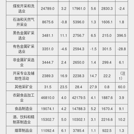
煤炭开采和洗
24789.0
3.2
17961.0
5.6
2830.3
-2.4
选业
石油和天然气
8675.6
-0.8
5396.0
1.3
1606.1
1.8
开采业
黑色金属矿采
3481.1
11.1
2756.7
6.5
215.0
396.5
选业
有色金属矿采
3351.0
-4.6
2594.3
-1.5
301.5
-28.8
选业
非金属矿采选
3444.7
2.4
2650.0
1.4
299.4
6.1
业
开采专业及辅
（注
2389.3
16.9
2238.3
14.7
22.2
助性活动
1）
其他采矿业
31.5
23.5
28.4
27.9
0.8
60.0
农副食品加工
46810.0
4.0
42179.5
4.1
1887.6
3.9
业
食品制造业
19074.1
4.2
14788.3
5.2
1670.4
9.1
酒、饮料和精
15302.7
5.0
10302.1
3.1
2216.6
10.2
制茶制造业
烟草制品业
11092.4
6.1
3785.4
1.1
922.5
1.3